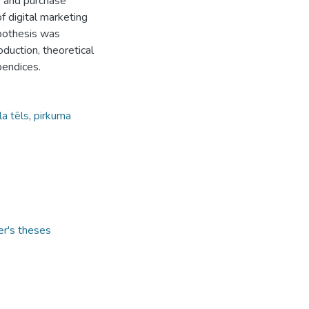
e and purchase
f digital marketing
pothesis was
oduction, theoretical
ppendices.
la tēls
,
pirkuma
er's theses