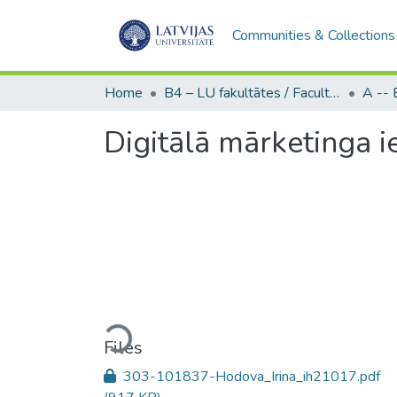
Communities & Collections
Home
B4 – LU fakultātes / Faculties of the UL
Digitālā mārketinga 
Loading...
Files
303-101837-Hodova_Irina_ih21017.pdf