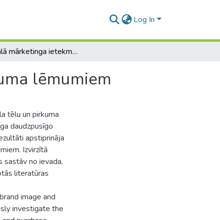
Log In
Digitālā mārketinga ietekme uz zīmola tēlu un pirkuma lēmumiem
rkuma lēmumiem
la tēlu un pirkuma
inga daudzpusīgo
zultāti apstiprināja
miem. Izvirzītā
bs sastāv no ievada,
tās literatūras
 brand image and
usly investigate the