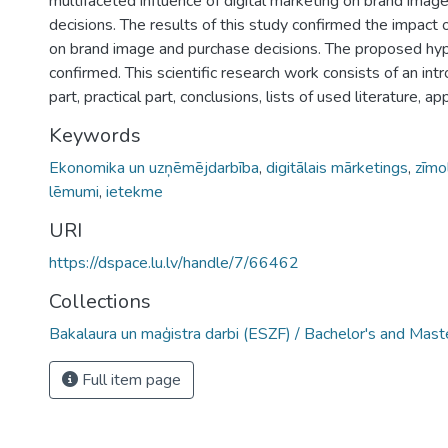
multifaceted influence of digital marketing on brand imag
decisions. The results of this study confirmed the impact o
on brand image and purchase decisions. The proposed hy
confirmed. This scientific research work consists of an intr
part, practical part, conclusions, lists of used literature, a
Keywords
Ekonomika un uzņēmējdarbība
,
digitālais mārketings
,
zīmo
lēmumi
,
ietekme
URI
https://dspace.lu.lv/handle/7/66462
Collections
Bakalaura un maģistra darbi (ESZF) / Bachelor's and Mast
Full item page