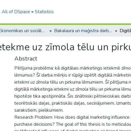
All of DSpace
Statistics
A -- Ekonomikas un sociālo zinātņu fakultāte / Faculty of Economics and Social Sciences
Bakalaura un maģistra darbi (ESZF) / Bachelor's and Master's theses
ietekme uz zīmola tēlu un pi
Abstract
Pētījuma problēma: kā digitālais mārketings ietekmē zīmo
lēmumus? Šī darba mērķis ir rūpīgi izpētīt digitālā mārket
ietekmi uz zīmola tēlu un pirkuma lēmumiem. Šī pētījuma re
digitālā mārketinga ietekmi uz zīmola tēlu un pirkuma lēmu
hipotēze tika apstiprināta. Šis zinātniski pētnieciskais dar
teorētiskās daļas, praktiskās daļas, secinājumiem, izmanto
sarakstiem, pielikumiem.
Research Problem: How does digital marketing influence
purchase decisions? The goal of this thesis is to meticulo