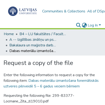
Communities & Collections
All of DSp
Log In
Home
B4 – LU fakultātes / Faculties of the UL
A -- Izglītības zinātņu un psiholoģijas fakultāte / Faculty of Education Sciences and Psychology
Bakalaura un maģistra darbi (PPMF) / Bachelor's and Master's theses
Dabas materiālu izmantošana fonemātiskās uztveres pilnveidē 5 – 6 gadus veciem bērniem
Request a copy of the file
Enter the following information to request a copy for the
following item:
Dabas materiālu izmantošana fonemātiskās
uztveres pilnveidē 5 – 6 gadus veciem bērniem
Requesting the following file: 299-83377-
Locmane_Zita_zl19010.pdf