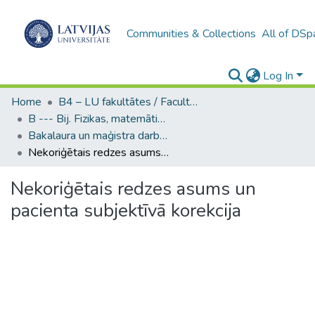
Communities & Collections
All of DSp
Log In
Home
B4 – LU fakultātes / Faculties of the UL
B --- Bij. Fizikas, matemātikas un optometrijas fakultātes studentu noslēguma darbi / Faculty of Physics, Mathematics and Optometry - Graduate works
Bakalaura un maģistra darbi (FMOF) / Bachelor's and Master's theses
Nekoriģētais redzes asums un pacienta subjektīvā korekcija
Nekoriģētais redzes asums un
pacienta subjektīvā korekcija