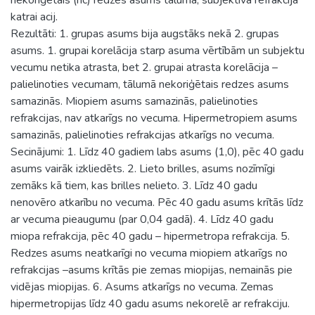
katrai acij.
Rezultāti: 1. grupas asums bija augstāks nekā 2. grupas
asums. 1. grupai korelācija starp asuma vērtībām un subjektu
vecumu netika atrasta, bet 2. grupai atrasta korelācija –
palielinoties vecumam, tālumā nekoriģētais redzes asums
samazinās. Miopiem asums samazinās, palielinoties
refrakcijas, nav atkarīgs no vecuma. Hipermetropiem asums
samazinās, palielinoties refrakcijas atkarīgs no vecuma.
Secinājumi: 1. Līdz 40 gadiem labs asums (1,0), pēc 40 gadu
asums vairāk izkliedēts. 2. Lieto brilles, asums nozīmīgi
zemāks kā tiem, kas brilles nelieto. 3. Līdz 40 gadu
nenovēro atkarību no vecuma. Pēc 40 gadu asums krītās līdz
ar vecuma pieaugumu (par 0,04 gadā). 4. Līdz 40 gadu
miopa refrakcija, pēc 40 gadu – hipermetropa refrakcija. 5.
Redzes asums neatkarīgi no vecuma miopiem atkarīgs no
refrakcijas –asums krītās pie zemas miopijas, nemainās pie
vidējas miopijas. 6. Asums atkarīgs no vecuma. Zemas
hipermetropijas līdz 40 gadu asums nekorelē ar refrakciju.