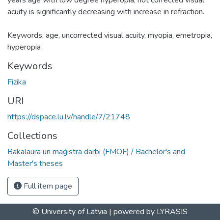
acuity is significantly decreasing with increase in refraction.
Keywords: age, uncorrected visual acuity, myopia, emetropia,
hyperopia
Keywords
Fizika
URI
https://dspace.lu.lv/handle/7/21748
Collections
Bakalaura un maģistra darbi (FMOF) / Bachelor's and
Master's theses
Full item page
© University of Latvia |
powered by LYRASIS