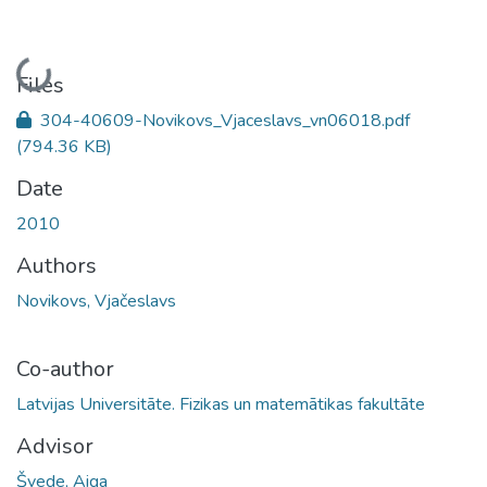
Loading...
Files
304-40609-Novikovs_Vjaceslavs_vn06018.pdf
(794.36 KB)
Date
2010
Authors
Novikovs, Vjačeslavs
Co-author
Latvijas Universitāte. Fizikas un matemātikas fakultāte
Advisor
Švede, Aiga