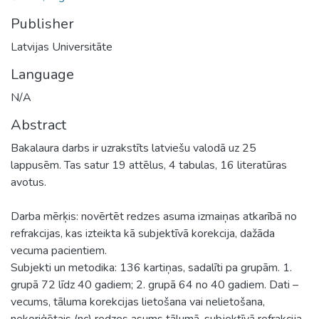
Publisher
Latvijas Universitāte
Language
N/A
Abstract
Bakalaura darbs ir uzrakstīts latviešu valodā uz 25
lappusēm. Tas satur 19 attēlus, 4 tabulas, 16 literatūras
avotus.
Darba mērķis: novērtēt redzes asuma izmaiņas atkarībā no
refrakcijas, kas izteikta kā subjektīvā korekcija, dažāda
vecuma pacientiem.
Subjekti un metodika: 136 kartiņas, sadalīti pa grupām. 1.
grupā 72 līdz 40 gadiem; 2. grupā 64 no 40 gadiem. Dati –
vecums, tāluma korekcijas lietošana vai nelietošana,
nekoriģētais (nc) redzes asums tālumā, subjektīvā refrakcija