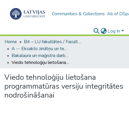
Communities & Collections
All of DSp
Log In
Home
B4 – LU fakultātes / Faculties of the UL
A -- Eksakto zinātņu un tehnoloģiju fakultāte / Faculty of Science and Technology
Bakalaura un maģistra darbi (EZTF) / Bachelor's and Master's theses
Viedo tehnoloģiju lietošana programmatūras versiju integritātes nodrošināšanai
Viedo tehnoloģiju lietošana
programmatūras versiju integritātes
nodrošināšanai