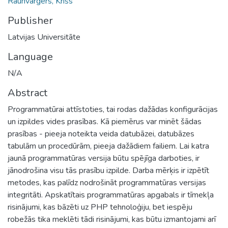
Rauhvargers, Krišs
Publisher
Latvijas Universitāte
Language
N/A
Abstract
Programmatūrai attīstoties, tai rodas dažādas konfigurācijas
un izpildes vides prasības. Kā piemērus var minēt šādas
prasības - pieeja noteikta veida datubāzei, datubāzes
tabulām un procedūrām, pieeja dažādiem failiem. Lai katra
jaunā programmatūras versija būtu spējīga darboties, ir
jānodrošina visu tās prasību izpilde. Darba mērķis ir izpētīt
metodes, kas palīdz nodrošināt programmatūras versijas
integritāti. Apskatītais programmatūras apgabals ir tīmekļa
risinājumi, kas bāzēti uz PHP tehnoloģiju, bet iespēju
robežās tika meklēti tādi risinājumi, kas būtu izmantojami arī