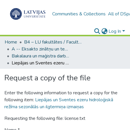
Communities & Collections
All of DSp
Log In
Home
B4 – LU fakultātes / Faculties of the UL
A -- Eksakto zinātņu un tehnoloģiju fakultāte / Faculty of Science and Technology
Bakalaura un maģistra darbi (EZTF) / Bachelor's and Master's theses
Liepājas un Sventes ezeru hidroloģiskā režīma sezonālās un ilgtermiņa izmaiņas
Request a copy of the file
Enter the following information to request a copy for the
following item:
Liepājas un Sventes ezeru hidroloģiskā
režīma sezonālās un ilgtermiņa izmaiņas
Requesting the following file: license.txt