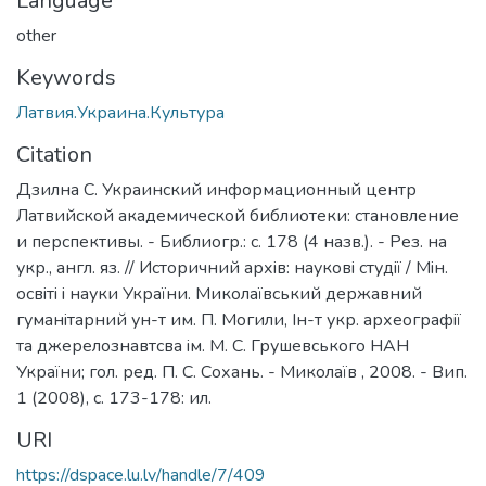
Language
other
Keywords
Латвия.Украина.Культура
Citation
Дзилна С. Украинский информационный центр
Латвийской академической библиотеки: становление
и перспективы. - Библиогр.: с. 178 (4 назв.). - Рез. на
укр., англ. яз. // Историчний архiв: науковi студiї / Мiн.
освiтi i науки України. Миколаївський державний
гуманiтарний ун-т им. П. Могили, Iн-т укр. археографiї
та джерелознавтсва iм. М. С. Грушевського НАН
України; гол. ред. П. С. Сохань. - Миколаїв , 2008. - Вип.
1 (2008), с. 173-178: ил.
URI
https://dspace.lu.lv/handle/7/409