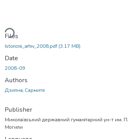
ding...
Files
Istoricnii_arhiv_2008.pdf
(3.17 MB)
Date
2008-09
Authors
Дзилна, Сармите
Publisher
Миколаївський державний гуманiтарний ун-т им. П.
Могили