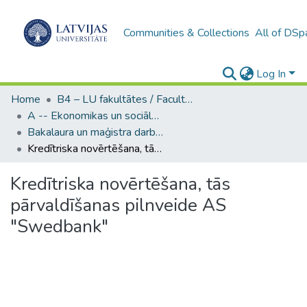
Communities & Collections
All of DSp
Log In
Home
B4 – LU fakultātes / Faculties of the UL
A -- Ekonomikas un sociālo zinātņu fakultāte / Faculty of Economics and Social Sciences
Bakalaura un maģistra darbi (ESZF) / Bachelor's and Master's theses
Kredītriska novērtēšana, tās pārvaldīšanas pilnveide AS "Swedbank"
Kredītriska novērtēšana, tās
pārvaldīšanas pilnveide AS
"Swedbank"