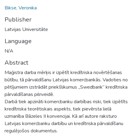
Bikse, Veronika
Publisher
Latvijas Universitāte
Language
N/A
Abstract
Maģistra darba mērķis ir izpētīt kredītriska novērtēšanas
būtību, tā pārvaldīšanu Latvijas komercbankās. Vadoties no
pētījumiem izstrādāt priekšlikumus „Swedbank” kredītriska
pārvaldīšanas pilnveidē.
Darbā tiek apzināti komercbanku darbības riski, tiek izpētīts
kredītriska teorētiskais aspekts, tiek pievērsta lielā
uzmanība Bāzeles II konvencijai. Kā arī autore raksturo
Latvijas komercbanku darbību un kredītriska pārvaldīšanu
regulējošos dokumentus.