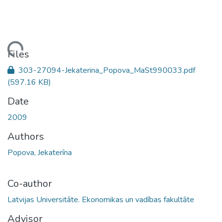
oading...
Files
303-27094-Jekaterina_Popova_MaSt990033.pdf
(597.16 KB)
Date
2009
Authors
Popova, Jekaterīna
Co-author
Latvijas Universitāte. Ekonomikas un vadības fakultāte
Advisor