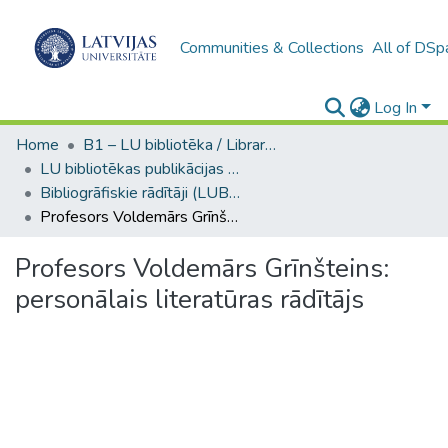
Communities & Collections
All of DSp
Log In
Home
B1 – LU bibliotēka / Library of the UL
LU bibliotēkas publikācijas / Publications of the University Library
Bibliogrāfiskie rādītāji (LUB) / Bibliographical indexes
Profesors Voldemārs Grīnšteins: personālais literatūras rādītājs
Profesors Voldemārs Grīnšteins:
personālais literatūras rādītājs