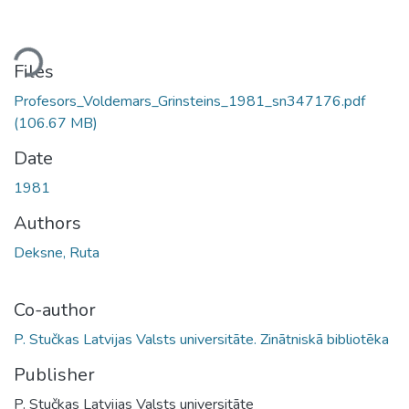
ding...
Files
Profesors_Voldemars_Grinsteins_1981_sn347176.pdf
(106.67 MB)
Date
1981
Authors
Deksne, Ruta
Co-author
P. Stučkas Latvijas Valsts universitāte. Zinātniskā bibliotēka
Publisher
P. Stučkas Latvijas Valsts universitāte