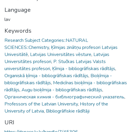
Language
lav
Keywords
Research Subject Categories::NATURAL
SCIENCES::Chemistry
,
Ķīmijas zinātņu profesori Latvijas
Univesitātē
,
Latvijas Universitātes vēsture
,
Latvijas
Universitātes profesori
,
P. Stučkas Latvijas Valsts
universitātes profesori
,
Ķīmija - bibliogrāfiskais rādītājs
,
Organiskā ķīmija - bibliogrāfiskais rādītājs
,
Bioķīmija -
bibliogrāfiskais rādītājs
,
Medicīnas bioķīmija - bibliogrāfiskais
rādītājs
,
Augu bioķīmija - bibliogrāfiskais rādītājs
,
Органическая химия - библиографический указатель
,
Professors of the Latvian University
,
History of the
University of Latvia
,
Bibliogrāfiskie rādītāji
URI
https://dspace.lu.lv/handle/7/45306