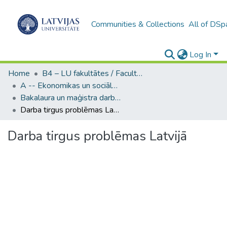
Communities & Collections
All of DSp
Log In
Home
B4 – LU fakultātes / Faculties of the UL
A -- Ekonomikas un sociālo zinātņu fakultāte / Faculty of Economics and Social Sciences
Bakalaura un maģistra darbi (ESZF) / Bachelor's and Master's theses
Darba tirgus problēmas Latvijā
Darba tirgus problēmas Latvijā