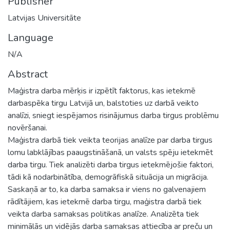
Publisher
Latvijas Universitāte
Language
N/A
Abstract
Maģistra darba mērķis ir izpētīt faktorus, kas ietekmē
darbaspēka tirgu Latvijā un, balstoties uz darbā veikto
analīzi, sniegt iespējamos risinājumus darba tirgus problēmu
novēršanai.
Maģistra darbā tiek veikta teorijas analīze par darba tirgus
lomu labklājības paaugstināšanā, un valsts spēju ietekmēt
darba tirgu. Tiek analizēti darba tirgus ietekmējošie faktori,
tādi kā nodarbinātība, demogrāfiskā situācija un migrācija.
Saskaņā ar to, ka darba samaksa ir viens no galvenajiem
rādītājiem, kas ietekmē darba tirgu, maģistra darbā tiek
veikta darba samaksas politikas analīze. Analizēta tiek
minimālās un vidējās darba samaksas attiecība ar preču un