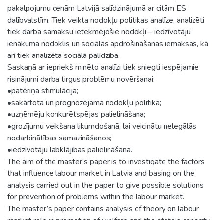
pakalpojumu cenām Latvijā salīdzinājumā ar citām ES
dalībvalstīm. Tiek veikta nodokļu politikas analīze, analizēti
tiek darba samaksu ietekmējošie nodokļi – iedzīvotāju
ienākuma nodoklis un sociālās apdrošināšanas iemaksas, kā
arī tiek analizēta sociālā palīdzība.
Saskaņā ar iepriekš minēto analīzi tiek sniegti iespējamie
risinājumi darba tirgus problēmu novēršanai:
•patēriņa stimulācija;
•sakārtota un prognozējama nodokļu politika;
•uzņēmēju konkurētspējas palielināšana;
•grozījumu veikšana likumdošanā, lai veicinātu nelegālās
nodarbinātības samazināšanos;
•iedzīvotāju labklājības palielināšana.
The aim of the master’s paper is to investigate the factors
that influence labour market in Latvia and basing on the
analysis carried out in the paper to give possible solutions
for prevention of problems within the labour market.
The master’s paper contains analysis of theory on labour