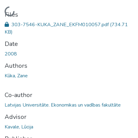
Loading...
Files
303-7546-KUKA_ZANE_EKFM010057.pdf
(734.71
KB)
Date
2008
Authors
Kūka, Zane
Co-author
Latvijas Universitāte. Ekonomikas un vadības fakultāte
Advisor
Kavale, Lūcija