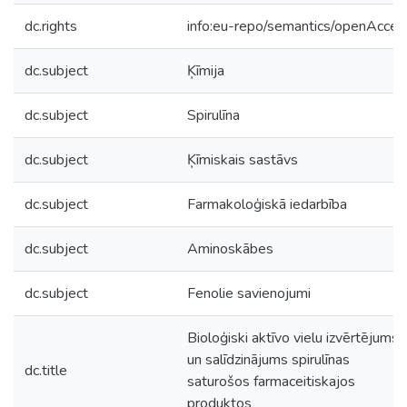
dc.rights
info:eu-repo/semantics/openAcces
dc.subject
Ķīmija
dc.subject
Spirulīna
dc.subject
Ķīmiskais sastāvs
dc.subject
Farmakoloģiskā iedarbība
dc.subject
Aminoskābes
dc.subject
Fenolie savienojumi
Bioloģiski aktīvo vielu izvērtējums
un salīdzinājums spirulīnas
dc.title
saturošos farmaceitiskajos
produktos