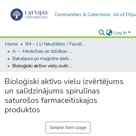
Communities & Collections
All of DSp
Log In
Home
B4 – LU fakultātes / Faculties of the UL
A -- Medicīnas un dzīvības zinātņu fakultāte / Faculty of Medicine and Life Sciences
Bakalaura un maģistra darbi (MDZF) / Bachelor's and Master's theses
Bioloģiski aktīvo vielu izvērtējums un salīdzinājums spirulīnas saturošos farmaceitiskajos produktos
Bioloģiski aktīvo vielu izvērtējums
un salīdzinājums spirulīnas
saturošos farmaceitiskajos
produktos
Simple item page