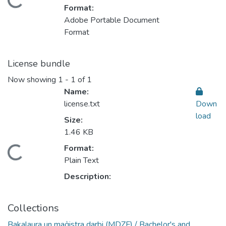
Loading...
Format:
Adobe Portable Document
Format
License bundle
Now showing
1 - 1 of 1
Name:
license.txt
Down
load
Size:
1.46 KB
Format:
Loading...
Plain Text
Description:
Collections
Bakalaura un maģistra darbi (MDZF) / Bachelor's and