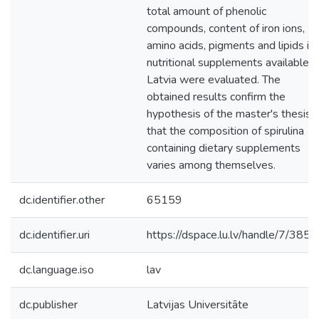
total amount of phenolic
compounds, content of iron ions,
amino acids, pigments and lipids in
nutritional supplements available i
Latvia were evaluated. The
obtained results confirm the
hypothesis of the master's thesis
that the composition of spirulina
containing dietary supplements
varies among themselves.
dc.identifier.other
65159
dc.identifier.uri
https://dspace.lu.lv/handle/7/385
dc.language.iso
lav
dc.publisher
Latvijas Universitāte