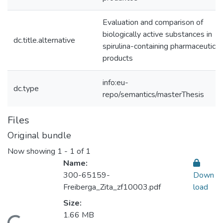
Evaluation and comparison of
biologically active substances in
dc.title.alternative
spirulina-containing pharmaceutical
products
info:eu-
dc.type
repo/semantics/masterThesis
Files
Original bundle
Now showing
1 - 1 of 1
Name:
300-65159-
Down
Freiberga_Zita_zf10003.pdf
load
Size:
1.66 MB