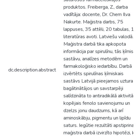
produktos. Freiberga, Z., darba
vadītāja: docente, Dr. Chem Ilva
Nakurte. Maģistra darbs, 75
lappuses, 35 attēli, 20 tabulas, 1
literatūras avoti. Latviešu valodā.
Maģistra darbā tika apkopota
informācija par spirulīnu, tās ķīmisk
sastāvu, analīzes metodēm un
farmakoloģisko iedarbību. Darbā
dc.description.abstract
izvērtēts spirulīnas ķīmiskais
sastāvs Latvijā pieejamos uztura
bagātinātājos un savstarpēji
salīdzināta to antiradikālā aktivitāte
kopējais fenolo savienojumu un
dzelzs jonu daudzums, kā arī
aminoskābju, pigmentu un lipīdu
saturs. Iegūtie rezultāti apstiprina
maģistra darbā izvirzīto hipotēzi, ka