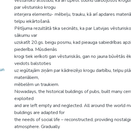
vēsturisko attīstību, kā arī izpētīt šobrīd darbojošos krogu
par vēsturisko krogu
interjera elementu- mēbeļu, trauku, kā arī apdares materi
telpu iekārtošanā.
Pētījuma rezultātā tika secināts, ka par Latvijas vēsturis
sākumu var
uzskatīt 20.gs. beigu posmu, kad pieauga sabiedrības apzi
piederība. Mūsdienās
krogi tiek ierīkoti gan vēsturiskās, gan no jauna būvētās ēk
veidots balstoties
 un
uz iegūtajām ziņām par kādreizējo krogu darbību, telpu pl
materiāliem,
mēbelēm un traukiem.
Nowadays, the historical buildings of pubs, built many cen
exploited
and are left empty and neglected. All around the world m
buildings are adapted for
the needs of social life – reconstructed, providing nostalg
atmosphere. Gradually