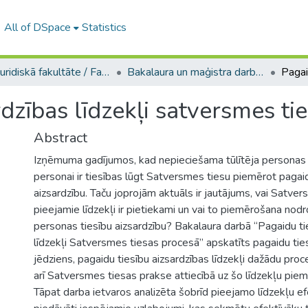
All of DSpace
Statistics
A -- Juridiskā fakultāte / Faculty of Law
Bakalaura un maģistra darbi (JF) / Bachelor's and Master's theses
rdzības līdzekļi satversmes ti
Abstract
Izņēmuma gadījumos, kad nepieciešama tūlītēja personas t
personai ir tiesības lūgt Satversmes tiesu piemērot pagai
aizsardzību. Taču joprojām aktuāls ir jautājums, vai Satve
pieejamie līdzekļi ir pietiekami un vai to piemērošana nodr
personas tiesību aizsardzību? Bakalaura darbā “Pagaidu ti
līdzekļi Satversmes tiesas procesā” apskatīts pagaidu tie
jēdziens, pagaidu tiesību aizsardzības līdzekļi dažādu pro
arī Satversmes tiesas prakse attiecībā uz šo līdzekļu pie
Tāpat darba ietvaros analizēta šobrīd pieejamo līdzekļu ef