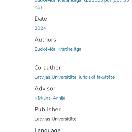
Budkevica_Kristine.Ilga_kb21109.pdf
(587.39
KB)
Date
2024
Authors
Budkēviča, Kristīne Ilga
Co-author
Latvijas Universitāte. Juridiskā fakultāte
Advisor
Kārkliņa, Annija
Publisher
Latvijas Universitāte
Language