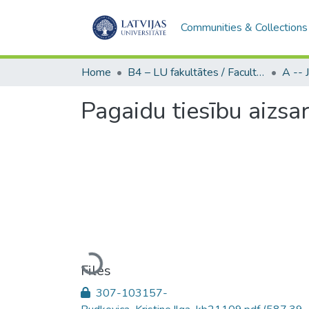
Communities & Collections
Home
B4 – LU fakultātes / Faculties of the UL
Pagaidu tiesību aizsa
Loading...
Files
307-103157-