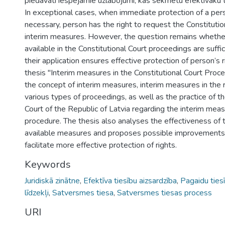
piedāvāti iespējamie uzlabojumi, kas sekmētu efektīvāku t
In exceptional cases, when immediate protection of a perso
necessary, person has the right to request the Constitutio
interim measures. However, the question remains wheth
available in the Constitutional Court proceedings are suff
their application ensures effective protection of person’s 
thesis "Interim measures in the Constitutional Court Pro
the concept of interim measures, interim measures in the 
various types of proceedings, as well as the practice of th
Court of the Republic of Latvia regarding the interim meas
procedure. The thesis also analyses the effectiveness of t
available measures and proposes possible improvements
facilitate more effective protection of rights.
Keywords
Juridiskā zinātne
,
Efektīva tiesību aizsardzība
,
Pagaidu ties
līdzekļi
,
Satversmes tiesa
,
Satversmes tiesas process
URI