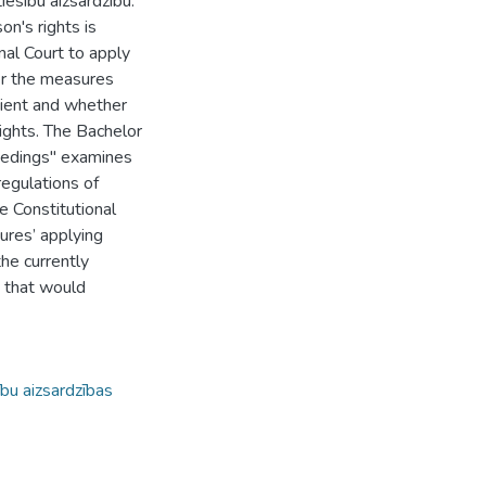
iesību aizsardzību.
n's rights is
nal Court to apply
er the measures
icient and whether
rights. The Bachelor
ceedings" examines
regulations of
e Constitutional
ures’ applying
he currently
 that would
ību aizsardzības