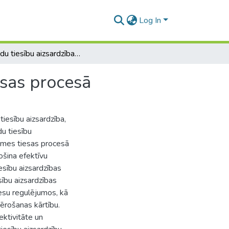
Log In
Pagaidu tiesību aizsardzības līdzekļi satversmes tiesas procesā
esas procesā
iesību aizsardzība,
du tiesību
rsmes tiesas procesā
ošina efektīvu
esību aizsardzības
sību aizsardzības
cesu regulējumos, kā
mērošanas kārtību.
ektivitāte un