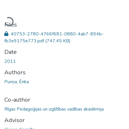
Loading...
Files
40753-2780-4766f681-0880-4ab7-894b-
fb3e9175e773.pdf
(747.45 KB)
Date
2011
Authors
Puriņa, Ērika
Co-author
Rīgas Pedagoģijas un izglītības vadības akadēmija
Advisor