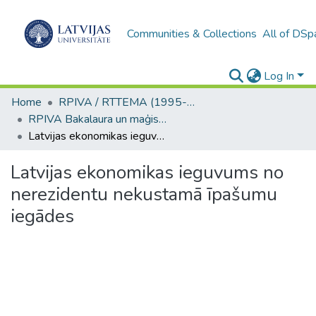
Communities & Collections
All of DSp
Log In
Home
RPIVA / RTTEMA (1995-2016)
RPIVA Bakalaura un maģistra darbi / RTTEMA Bachelor's and Master's theses (1995-2017)
Latvijas ekonomikas ieguvums no nerezidentu nekustamā īpašumu iegādes
Latvijas ekonomikas ieguvums no
nerezidentu nekustamā īpašumu
iegādes