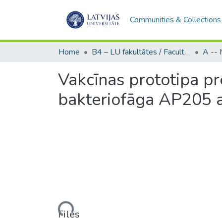
Communities & Collections
Home
B4 – LU fakultātes / Faculties of the UL
Vakcīnas prototipa pr
bakteriofāga AP205 a
Loading...
Files