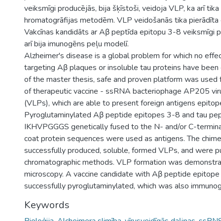
veiksmīgi producējās, bija šķīstoši, veidoja VLP, ka arī tika 
hromatogrāfijas metodēm. VLP veidošanās tika pierādīta
Vakcīnas kandidāts ar Aβ peptīda epitopu 3-8 veiksmīgi pi
arī bija imunogēns peļu modelī.
Alzheimer's disease is a global problem for which no effe
targeting Aβ plaques or insoluble tau proteins have been
of the master thesis, safe and proven platform was used
of therapeutic vaccine - ssRNA bacteriophage AP205 viru
(VLPs), which are able to present foreign antigens epitop
Pyroglutaminylated Aβ peptide epitopes 3-8 and tau pep
IKHVPGGGS genetically fused to the N- and/or C-termin
coat protein sequences were used as antigens. The chime
successfully produced, soluble, formed VLPs, and were pu
chromatographic methods. VLP formation was demonstra
microscopy. A vaccine candidate with Aβ peptide epitop
successfully pyroglutaminylated, which was also immunog
Keywords