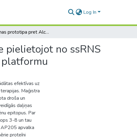
Log In
Vakcīnas prototipa pret Alcheimera slimību izstrāde pielietojot no ssRNS bakteriofāga AP205 atvasināto vīrusveidīgo daļiņu platformu
e pielietojot no ssRNS
 platformu
ādātas efektīvas uz
terapijas. Maģistra
tota droša un
eidīgās daļiņas
ēnu epitopus. Par
tops 3-8 un tau
a AP205 apvalka
rie proteīni