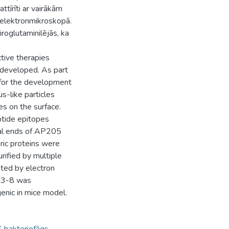
attīrīti ar vairākām
 elektronmikroskopā.
roglutaminilējās, ka
ctive therapies
 developed. As part
 for the development
s-like particles
es on the surface.
tide epitopes
al ends of AP205
ric proteins were
rified by multiple
ted by electron
e 3-8 was
enic in mice model.