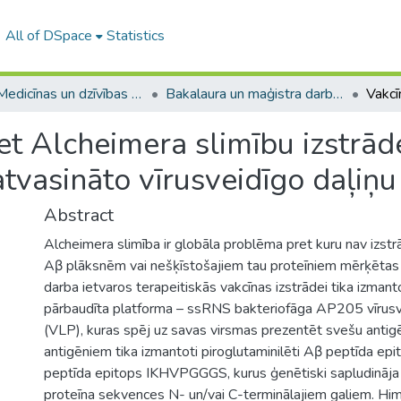
All of DSpace
Statistics
A -- Medicīnas un dzīvības zinātņu fakultāte / Faculty of Medicine and Life Sciences
Bakalaura un maģistra darbi (MDZF) / Bachelor's and Master's theses
et Alcheimera slimību izstrād
tvasināto vīrusveidīgo daļiņu
Abstract
Alcheimera slimība ir globāla problēma pret kuru nav izstr
Aβ plāksnēm vai nešķīstošajiem tau proteīniem mērķētas 
darba ietvaros terapeitiskās vakcīnas izstrādei tika izman
pārbaudīta platforma – ssRNS bakteriofāga AP205 vīrusv
(VLP), kuras spēj uz savas virsmas prezentēt svešu antig
antigēniem tika izmantoti piroglutaminilēti Aβ peptīda epi
peptīda epitops IKHVPGGGS, kurus ģenētiski sapludināj
proteīna sekvences N- un/vai C-terminālajiem galiem. Himē