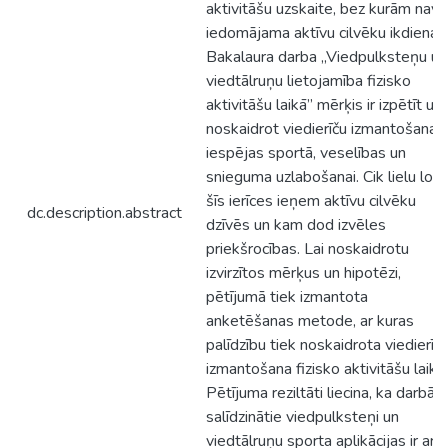
aktivitāšu uzskaite, bez kurām nav
iedomājama aktīvu cilvēku ikdiena.
Bakalaura darba „Viedpulksteņu un
viedtālruņu lietojamība fizisko
aktivitāšu laikā” mērķis ir izpētīt un
noskaidrot viedierīču izmantošanas
iespējas sportā, veselības un
snieguma uzlabošanai. Cik lielu lom
šīs ierīces ieņem aktīvu cilvēku
dc.description.abstract
dzīvēs un kam dod izvēles
priekšrocības. Lai noskaidrotu
izvirzītos mērķus un hipotēzi,
pētījumā tiek izmantota
anketēšanas metode, ar kuras
palīdzību tiek noskaidrota viedierīč
izmantošana fizisko aktivitāšu laikā.
Pētījuma reziltāti liecina, ka darbā
salīdzinātie viedpulksteņi un
viedtālruņu sporta aplikācijas ir ar