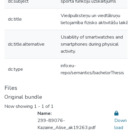
dc.subject
sporta funkciju uzskaitījums
Viedpulksteņu un viedtālruņu
dc.title
lietojamība fizisko aktivitāšu laikā
Usability of smartwatches and
dc.title.alternative
smartphones during physical
activity.
info:eu-
dc.type
repo/semantics/bachelorThesis
Files
Original bundle
Now showing
1 - 1 of 1
Name:
299-89076-
Down
Kazaine_Alise_ak19263.pdf
load