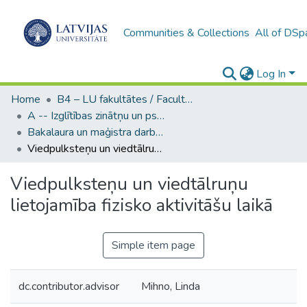
Communities & Collections
All of DSp
Log In
Home
B4 – LU fakultātes / Faculties of the UL
A -- Izglītības zinātņu un psiholoģijas fakultāte / Faculty of Education Sciences and Psychology
Bakalaura un maģistra darbi (PPMF) / Bachelor's and Master's theses
Viedpulksteņu un viedtālruņu lietojamība fizisko aktivitāšu laikā
Viedpulksteņu un viedtālruņu
lietojamība fizisko aktivitāšu laikā
Simple item page
dc.contributor.advisor
Mihno, Linda