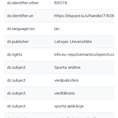
dc.identifier.other
89076
dc.identifier.uri
https://dspace.lu.lv/handle/7/606
dc.language.iso
lav
dc.publisher
Latvijas Universitāte
dc.rights
info:eu-repo/semantics/openAcces
dc.subject
Sporta zinātne
dc.subject
viedpulksteni
dc.subject
viedtālrunis
dc.subject
sporta aplikācija