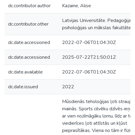
dc.contributor.author
Kazaine, Alise
Latvijas Universitāte. Pedagoģijas,
dc.contributor.other
psiholoģijas un mākslas fakultāte
dc.date.accessioned
2022-07-06T01:04:30Z
dc.date.accessioned
2025-07-22T21:50:01Z
dc.date.available
2022-07-06T01:04:30Z
dc.date.issued
2022
Mūsdienās teholoģijas ļoti strauji
mainās. Sports cilvēku dzīvēs ieņe
ar vien nozīmāgāku lomu, līdz ar to
viedierīces ļoti attīstās un kļūst
pieprasītākas. Viena no tām ir fizis