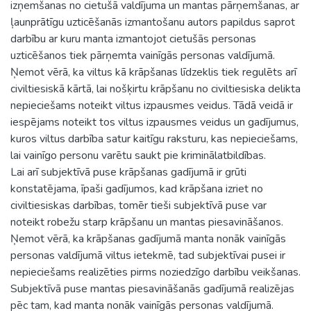
izņemšanas no cietušā valdījuma un mantas pārņemšanas, ar
ļaunprātīgu uzticēšanās izmantošanu autors papildus saprot
darbību ar kuru manta izmantojot cietušās personas
uzticēšanos tiek pārņemta vainīgās personas valdījumā.
Ņemot vērā, ka viltus kā krāpšanas līdzeklis tiek regulēts arī
civiltiesiskā kārtā, lai nošķirtu krāpšanu no civiltiesiska delikta
nepieciešams noteikt viltus izpausmes veidus. Tādā veidā ir
iespējams noteikt tos viltus izpausmes veidus un gadījumus,
kuros viltus darbība satur kaitīgu raksturu, kas nepieciešams,
lai vainīgo personu varētu saukt pie kriminālatbildības.
Lai arī subjektīvā puse krāpšanas gadījumā ir grūti
konstatējama, īpaši gadījumos, kad krāpšana izriet no
civiltiesiskas darbības, tomēr tieši subjektīvā puse var
noteikt robežu starp krāpšanu un mantas piesavināšanos.
Ņemot vērā, ka krāpšanas gadījumā manta nonāk vainīgās
personas valdījumā viltus ietekmē, tad subjektīvai pusei ir
nepieciešams realizēties pirms noziedzīgo darbību veikšanas.
Subjektīvā puse mantas piesavināšanās gadījumā realizējas
pēc tam, kad manta nonāk vainīgās personas valdījumā.