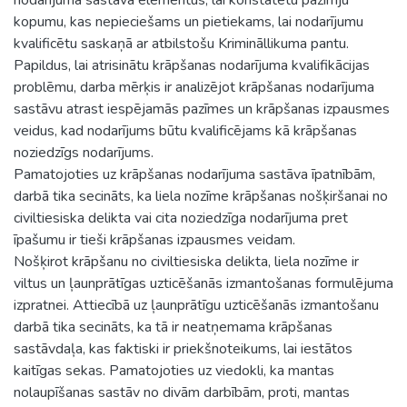
kopumu, kas nepieciešams un pietiekams, lai nodarījumu
kvalificētu saskaņā ar atbilstošu Krimināllikuma pantu.
Papildus, lai atrisinātu krāpšanas nodarījuma kvalifikācijas
problēmu, darba mērķis ir analizējot krāpšanas nodarījuma
sastāvu atrast iespējamās pazīmes un krāpšanas izpausmes
veidus, kad nodarījums būtu kvalificējams kā krāpšanas
noziedzīgs nodarījums.
Pamatojoties uz krāpšanas nodarījuma sastāva īpatnībām,
darbā tika secināts, ka liela nozīme krāpšanas nošķiršanai no
civiltiesiska delikta vai cita noziedzīga nodarījuma pret
īpašumu ir tieši krāpšanas izpausmes veidam.
Nošķirot krāpšanu no civiltiesiska delikta, liela nozīme ir
viltus un ļaunprātīgas uzticēšanās izmantošanas formulējuma
izpratnei. Attiecībā uz ļaunprātīgu uzticēšanās izmantošanu
darbā tika secināts, ka tā ir neatņemama krāpšanas
sastāvdaļa, kas faktiski ir priekšnoteikums, lai iestātos
kaitīgas sekas. Pamatojoties uz viedokli, ka mantas
nolaupīšanas sastāv no divām darbībām, proti, mantas