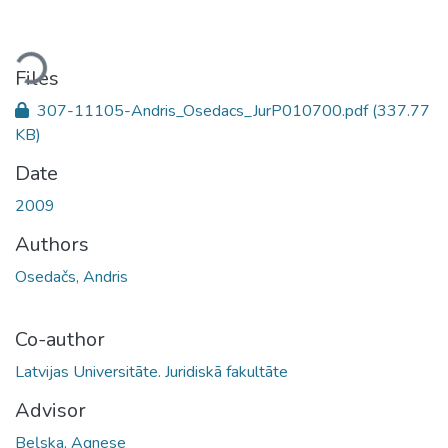
Loading...
Files
307-11105-Andris_Osedacs_JurP010700.pdf
(337.77
KB)
Date
2009
Authors
Osedačs, Andris
Co-author
Latvijas Universitāte. Juridiskā fakultāte
Advisor
Beļska, Agnese