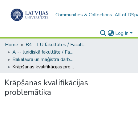
Communities & Collections
All of DSp
Log In
Home
B4 – LU fakultātes / Faculties of the UL
A -- Juridiskā fakultāte / Faculty of Law
Bakalaura un maģistra darbi (JF) / Bachelor's and Master's theses
Krāpšanas kvalifikācijas problemātika
Krāpšanas kvalifikācijas
problemātika