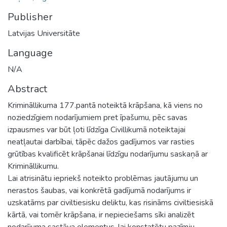
Publisher
Latvijas Universitāte
Language
N/A
Abstract
Krimināllikuma 177.pantā noteiktā krāpšana, kā viens no
noziedzīgiem nodarījumiem pret īpašumu, pēc savas
izpausmes var būt ļoti līdzīga Civillikumā noteiktajai
neatļautai darbībai, tāpēc dažos gadījumos var rasties
grūtības kvalificēt krāpšanai līdzīgu nodarījumu saskaņā ar
Krimināllikumu.
Lai atrisinātu iepriekš noteikto problēmas jautājumu un
nerastos šaubas, vai konkrētā gadījumā nodarījums ir
uzskatāms par civiltiesisku deliktu, kas risināms civiltiesiskā
kārtā, vai tomēr krāpšana, ir nepieciešams sīki analizēt
nodarījuma sastāva elementus, lai konstatētu pazīmju