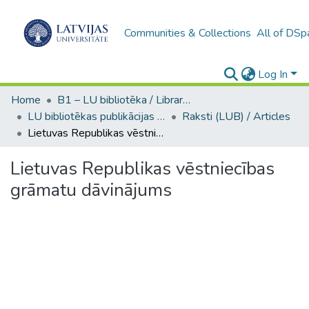
Communities & Collections
All of DSp
Log In
Home
B1 – LU bibliotēka / Library of the UL
LU bibliotēkas publikācijas / Publications of the University Library
Raksti (LUB) / Articles
Lietuvas Republikas vēstniecības grāmatu dāvinājums
Lietuvas Republikas vēstniecības
grāmatu dāvinājums