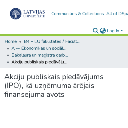
Communities & Collections
All of DSp
Log In
Home
B4 – LU fakultātes / Faculties of the UL
A -- Ekonomikas un sociālo zinātņu fakultāte / Faculty of Economics and Social Sciences
Bakalaura un maģistra darbi (ESZF) / Bachelor's and Master's theses
Akciju publiskais piedāvājums (IPO), kā uzņēmuma ārējais finansējuma avots
Akciju publiskais piedāvājums
(IPO), kā uzņēmuma ārējais
finansējuma avots