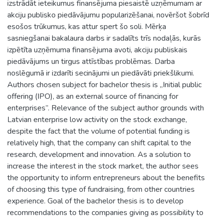
izstrādāt ieteikumus finansējuma piesaistē uzņēmumam ar
akciju publisko piedāvājumu popularizēšanai, novēršot šobrīd
esošos trūkumus, kas attur spert šo soli. Mērķa
sasniegšanai bakalaura darbs ir sadalīts trīs nodaļās, kurās
izpētīta uzņēmuma finansējuma avoti, akciju publiskais
piedāvājums un tirgus attīstības problēmas. Darba
noslēgumā ir izdarīti secinājumi un piedāvāti priekšlikumi.
Authors chosen subject for bachelor thesis is „Initial public
offering (IPO), as an external source of financing for
enterprises”. Relevance of the subject author grounds with
Latvian enterprise low activity on the stock exchange,
despite the fact that the volume of potential funding is
relatively high, that the company can shift capital to the
research, development and innovation. As a solution to
increase the interest in the stock market, the author sees
the opportunity to inform entrepreneurs about the benefits
of choosing this type of fundraising, from other countries
experience. Goal of the bachelor thesis is to develop
recommendations to the companies giving as possibility to