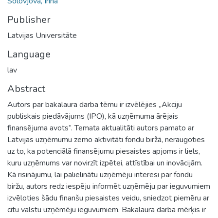
Solovjova, Irina
Publisher
Latvijas Universitāte
Language
lav
Abstract
Autors par bakalaura darba tēmu ir izvēlējies „Akciju
publiskais piedāvājums (IPO), kā uzņēmuma ārējais
finansējuma avots”. Temata aktualitāti autors pamato ar
Latvijas uzņēmumu zemo aktivitāti fondu biržā, neraugoties
uz to, ka potenciālā finansējumu piesaistes apjoms ir liels,
kuru uzņēmums var novirzīt izpētei, attīstībai un inovācijām.
Kā risinājumu, lai palielinātu uzņēmēju interesi par fondu
biržu, autors redz iespēju informēt uzņēmēju par ieguvumiem
izvēloties šādu finanšu piesaistes veidu, sniedzot piemēru ar
citu valstu uzņēmēju ieguvumiem. Bakalaura darba mērķis ir