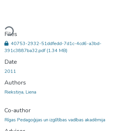
ding...
Files
40753-2932-51ddfedd-7d1c-4cd6-a3bd-
391c3887ba32.pdf
(1.34 MB)
Date
2011
Authors
Riekstiņa, Liena
Co-author
Rīgas Pedagoģijas un izglītības vadības akadēmija