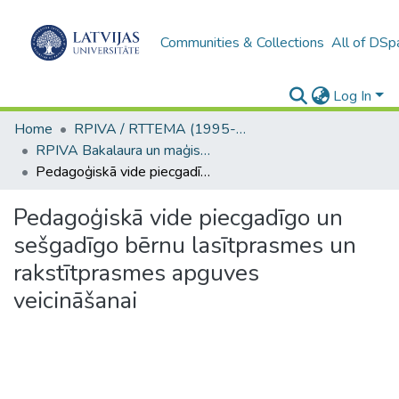
Communities & Collections
All of DSp
Log In
Home
RPIVA / RTTEMA (1995-2016)
RPIVA Bakalaura un maģistra darbi / RTTEMA Bachelor's and Master's theses (1995-2017)
Pedagoģiskā vide piecgadīgo un sešgadīgo bērnu lasītprasmes un rakstītprasmes apguves veicināšanai
Pedagoģiskā vide piecgadīgo un
sešgadīgo bērnu lasītprasmes un
rakstītprasmes apguves
veicināšanai