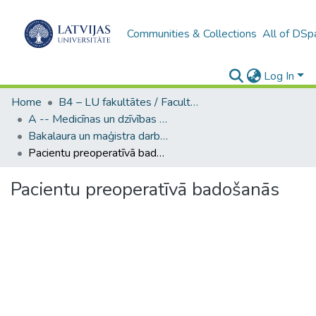
Communities & Collections
All of DSp
Log In
Home
B4 – LU fakultātes / Faculties of the UL
A -- Medicīnas un dzīvības zinātņu fakultāte / Faculty of Medicine and Life Sciences
Bakalaura un maģistra darbi (MDZF) / Bachelor's and Master's theses
Pacientu preoperatīvā badošanās
Pacientu preoperatīvā badošanās