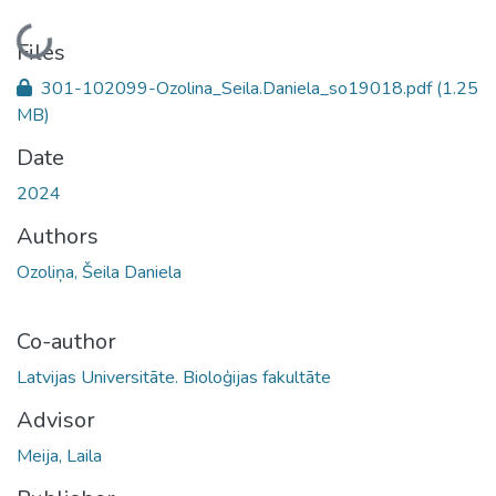
Loading...
Files
301-102099-Ozolina_Seila.Daniela_so19018.pdf
(1.25
MB)
Date
2024
Authors
Ozoliņa, Šeila Daniela
Co-author
Latvijas Universitāte. Bioloģijas fakultāte
Advisor
Meija, Laila