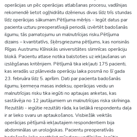
operācijas un pēc operācijas atlabšanas procesu, vadlīnijas
rekomendē lietot ogļhidrātu dzērienus divas līdz trīs stundas
līdz operācijas sākumam.Pētījuma mērķis - Iegūt datus par
pacienta uzturu preoperatīvajā periodā, izvērtēt badošanās
ilgumu, tās pamatojumu un malnutrīcijas risku.Pētījuma
dizains – kvantitatīvs, šķērsgriezuma pētījums, kas norisinās
Rīgas Austrumu Klīniskās universitātes slimnīcas operāciju
blokā. Pacientu atlase notika balstoties uz iekļaušanas un
izslēgšanas kritērijiem. Pētījumā tika iekļauti 175 pacienti,
kas ieradās uz plānveida operāciju laika posmā no šī gada
23. februāra līdz 5. aprīlim. Dati par pacienta badošanās
ilgumu, ķermeņa masas indeksu, operācijas veidu un
malnutrīcijas risku tika iegūti no aptaujas anketas, kas
sastāvēja no 12 jautājumiem un malnutrīcijas riska skrīninga.
Rezultāti - iegūtie rezultāti rāda, ka lielākā respondentu daļa
ir ar lieko svaru un aptaukošanos. Visbiežāk veiktās
operācijas pētījumā iekļautajiem respondentiem bija
abdominālas un uroloģiskas. Pacientu preoperatīvās