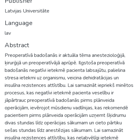
Publisher
Latvijas Universitāte
Language
lav
Abstract
Preoperatīvā badošanās ir aktuāla tēma anestezioloģijā,
ķirurģijā un preoperatīvājā aprūpē. Ilgstoša preoperatīvā
badošanās negatīvi ietekmē pacienta labsajūtu, palielina
stresa ietekmi uz organismu, veicina dehidratācijas un
insulīna rezistences attīstību. Lai samazināt iepriekš minētos
procesus, kas negatīvi ietekmē pacienta veselību ir
jāpārtrauc preoperatīvā badošanās pirms plānveida
operācijām, ievērojot mūsdienu vadlīnijas, kas rekomendē
pacientiem pirms plānveida operācijām uzņemt šķidrumu
divas stundas līdz operācijas sākumam un cieto pārtiku
sešas stundas līdz anestēzijas sākumam. Lai samazināt
insulīna rezistences attīstību, kas nelabvēlīgi ietekmē