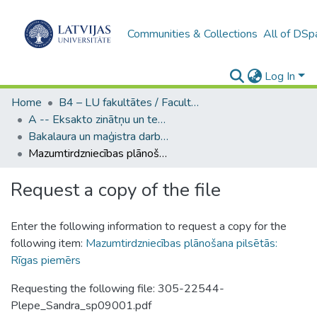
Communities & Collections
All of DSp
Log In
Home
B4 – LU fakultātes / Faculties of the UL
A -- Eksakto zinātņu un tehnoloģiju fakultāte / Faculty of Science and Technology
Bakalaura un maģistra darbi (EZTF) / Bachelor's and Master's theses
Mazumtirdzniecības plānošana pilsētās: Rīgas piemērs
Request a copy of the file
Enter the following information to request a copy for the
following item:
Mazumtirdzniecības plānošana pilsētās:
Rīgas piemērs
Requesting the following file: 305-22544-
Plepe_Sandra_sp09001.pdf