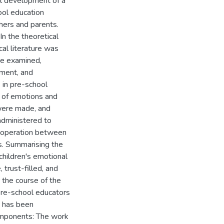
al development of a
ool education
chers and parents.
In the theoretical
al literature was
re examined,
ement, and
 in pre-school
ns of emotions and
 were made, and
administered to
ooperation between
ns. Summarising the
children's emotional
 trust-filled, and
 the course of the
pre-school educators
- has been
omponents: The work