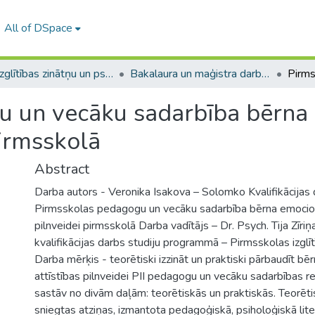
All of DSpace
A -- Izglītības zinātņu un psiholoģijas fakultāte / Faculty of Education Sciences and Psychology
Bakalaura un maģistra darbi (PPMF) / Bachelor's and Master's theses
u un vecāku sadarbība bērna
pirmsskolā
Abstract
Darba autors - Veronika Isakova – Solomko Kvalifikācijas
Pirmsskolas pedagogu un vecāku sadarbība bērna emocion
pilnveidei pirmsskolā Darba vadītājs – Dr. Psych. Tija Zīri
kvalifikācijas darbs studiju programmā – Pirmsskolas izglī
Darba mērķis - teorētiski izzināt un praktiski pārbaudīt b
attīstības pilnveidei PII pedagogu un vecāku sadarbības r
sastāv no divām daļām: teorētiskās un praktiskās. Teorētis
sniegtas atziņas, izmantota pedagoģiskā, psiholoģiskā liter