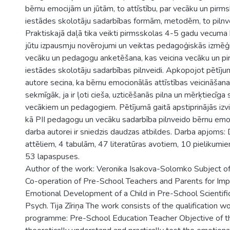
bērnu emocijām un jūtām, to attīstību, par vecāku un pirmsk
iestādes skolotāju sadarbības formām, metodēm, to pilnve
Praktiskajā daļā tika veikti pirmsskolas 4-5 gadu vecuma
jūtu izpausmju novērojumi un veiktas pedagoģiskās izmēģ
vecāku un pedagogu anketēšana, kas veicina vecāku un pir
iestādes skolotāju sadarbības pilnveidi. Apkopojot pētīju
autore secina, ka bērnu emocionālās attīstības veicināšana
sekmīgāk, ja ir ļoti cieša, uzticēšanās pilna un mērķtiecīga
vecākiem un pedagogiem. Pētījumā gaitā apstiprinājās izvir
kā PII pedagogu un vecāku sadarbība pilnveido bērnu emoc
darba autorei ir sniedzis daudzas atbildes. Darba apjoms:
attēliem, 4 tabulām, 47 literatūras avotiem, 10 pielikumi
53 lapaspuses.
Author of the work: Veronika Isakova-Solomko Subject of 
Co-operation of Pre-School Teachers and Parents for Im
Emotional Development of a Child in Pre-School Scientifi
Psych. Tija Zīriņa The work consists of the qualification w
programme: Pre-School Education Teacher Objective of t