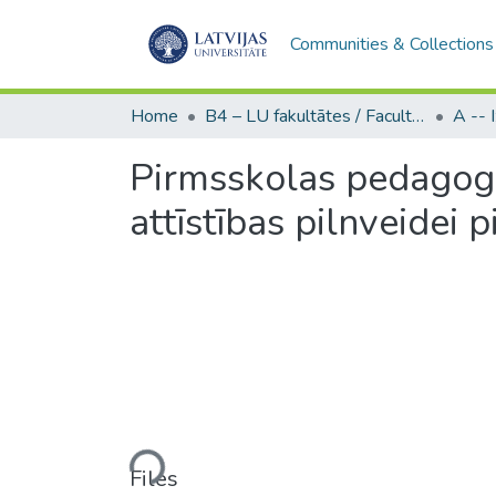
Communities & Collections
Home
B4 – LU fakultātes / Faculties of the UL
Pirmsskolas pedagog
attīstības pilnveidei 
Loading...
Files