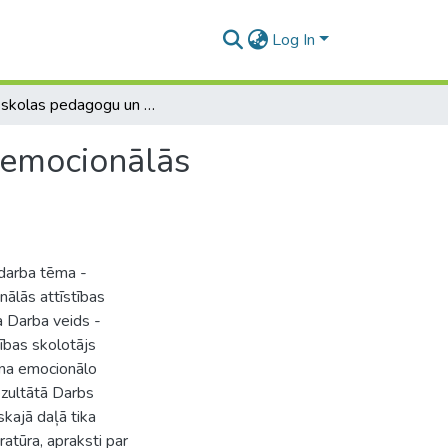
Log In
Pirmsskolas pedagogu un vecāku sadarbība bērna emocionālās attīstības pilnveidei pirmsskolā
 emocionālās
 darba tēma -
ālās attīstības
ņa Darba veids -
tības skolotājs
ērna emocionālo
ezultātā Darbs
kajā daļā tika
atūra, apraksti par