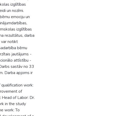
olas izglītības
idi un nozīmi.
 bērnu emociju un
inājumdarbības,
mskolas izglītības
ma rezultātus, darba
 var notikt
 sadarbība bērnu
zītais jautājums -
ionālo attīstību -
 Darbs sastāv no 33
em. Darba apjoms ir
qualification work:
provement of
c Head of Labor: Dr.
ork in the study
he work: To