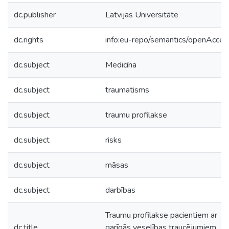
dc.publisher
Latvijas Universitāte
dc.rights
info:eu-repo/semantics/openAcces
dc.subject
Medicīna
dc.subject
traumatisms
dc.subject
traumu profilakse
dc.subject
risks
dc.subject
māsas
dc.subject
darbības
Traumu profilakse pacientiem ar
dc.title
garīgās veselības traucējumiem