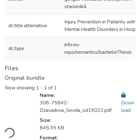
stacionārā
Injury Prevention in Patients with
dc.title.alternative
Mental Health Disorders in Hospit
info:eu-
dc.type
repo/semantics/bachelorThesis
Files
Original bundle
Now showing
1 - 1 of 1
Name:
308-75842-
Down
Dzavadova_Sevda_sd19022.pdf
load
Size:
845.35 KB
Loading...
Format: