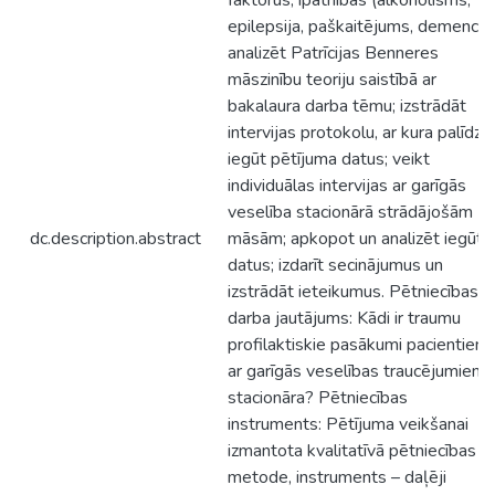
faktorus, īpatnības (alkoholisms,
epilepsija, paškaitējums, demence)
analizēt Patrīcijas Benneres
māszinību teoriju saistībā ar
bakalaura darba tēmu; izstrādāt
intervijas protokolu, ar kura palīdzī
iegūt pētījuma datus; veikt
individuālas intervijas ar garīgās
veselība stacionārā strādājošām
dc.description.abstract
māsām; apkopot un analizēt iegūto
datus; izdarīt secinājumus un
izstrādāt ieteikumus. Pētniecības
darba jautājums: Kādi ir traumu
profilaktiskie pasākumi pacientiem
ar garīgās veselības traucējumiem
stacionāra? Pētniecības
instruments: Pētījuma veikšanai
izmantota kvalitatīvā pētniecības
metode, instruments – daļēji