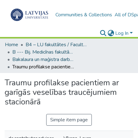
Communities & Collections
All of DSp
Log In
Home
B4 – LU fakultātes / Faculties of the UL
B --- Bij. Medicīnas fakultātes studentu noslēguma darbi / Faculty of Medicine - Graduate works
Bakalaura un maģistra darbi (MF) / Bachelor's and Master's theses
Traumu profilakse pacientiem ar garīgās veselības traucējumiem stacionārā
Traumu profilakse pacientiem ar
garīgās veselības traucējumiem
stacionārā
Simple item page