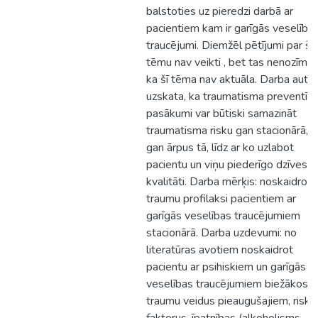
balstoties uz pieredzi darbā ar
pacientiem kam ir garīgās veselība
traucējumi. Diemžēl pētījumi par šo
tēmu nav veikti , bet tas nenozīmē,
ka šī tēma nav aktuāla. Darba auto
uzskata, ka traumatisma preventīvi
pasākumi var būtiski samazināt
traumatisma risku gan stacionārā,
gan ārpus tā, līdz ar ko uzlabot
pacientu un viņu piederīgo dzīves
kvalitāti. Darba mērķis: noskaidrot
traumu profilaksi pacientiem ar
garīgās veselības traucējumiem
stacionārā. Darba uzdevumi: no
literatūras avotiem noskaidrot
pacientu ar psihiskiem un garīgās
veselības traucējumiem biežākos
traumu veidus pieaugušajiem, riska