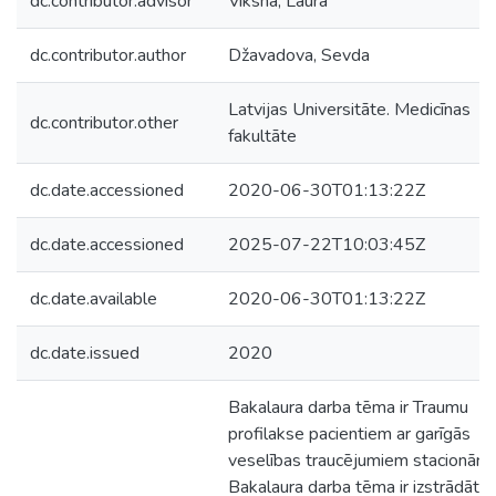
dc.contributor.advisor
Vīksna, Laura
dc.contributor.author
Džavadova, Sevda
Latvijas Universitāte. Medicīnas
dc.contributor.other
fakultāte
dc.date.accessioned
2020-06-30T01:13:22Z
dc.date.accessioned
2025-07-22T10:03:45Z
dc.date.available
2020-06-30T01:13:22Z
dc.date.issued
2020
Bakalaura darba tēma ir Traumu
profilakse pacientiem ar garīgās
veselības traucējumiem stacionārā.
Bakalaura darba tēma ir izstrādāta