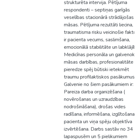
strukturēta intervija. Pētījuma
respondenti – septiņas garīgās
veselības stacionārā strādājošas
māsas. Pētījuma rezultāti liecina, k
traumatisma risku veicinošie faktori
ir pacienta vecums, saslimšana,
emocionālā stabilitāte un labklājība
Medicīnas personāla un galvenokār
māsas darbības, profesionalitāte u
pieredze spēj būtiski ietekmēt
traumu profilaktiskos pasākumus.
Galvenie no šiem pasākumiem ir:
Pareiza darba organizēšana (
novērošanas un uzraudzības
nodrošināšana), drošas vides
radīšana, informēšana, izglītošana,
pacienta un viņa spēju objektīva
izvērtēšana. Darbs sastāv no 34
lapaspusēm un 5 pielikumiem