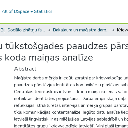
All of DSpace
Statistics
B --- Bij. Sociālo zinātņu fakultātes noslēguma darbi / Faculty of Social Sciences - Graduate works
Bakalaura un maģistra darbi (SZF) / Bachelor's and Master's theses
u tūkstošgades paaudzes pārs
s koda maiņas analīze
Abstract
Maģistra darba mērķis ir iegūt izpratni par krievvalodīgo 
paaudzes pārstāvju identitātes komunikāciju plašākas sab
Centrālais teorētiskais ietvars – koda maiņa ikdienas valo
noteiktās identitātes projicēšanai. Darba empīriskajā daļā
refleksijas, strukturētās intervijas ar mērķa grupas pārstā
tīklu komunikācijas kontentanalīze. Iegūto datu analīze liec
latvieši lingvistiski ir asimilējušies Latvijas sabiedrībā un 
identitātes grupu “krievvalodīgie latvieši”. Viņi plaši izm