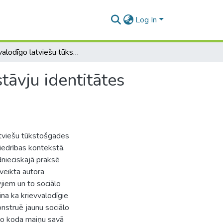
Log In
Krievvalodīgo latviešu tūkstošgades paaudzes pārstāvju identitātes komunikācija: Valodas koda maiņas analīze
tāvju identitātes
latviešu tūkstošgades
iedrības kontekstā.
dnieciskajā praksē
 veikta autora
vjiem un to sociālo
ina ka krievvalodīgie
konstruē jaunu sociālo
anto koda maiņu savā