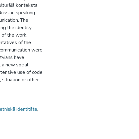
ulturālā konteksta.
 Russian speaking
nication. The
ing the identity
t of the work,
ntatives of the
k communication were
tvians have
t a new social
xtensive use of code
 situation or other
etniskā identitāte
,