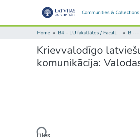
Communities & Collections
Home
B4 – LU fakultātes / Faculties of the UL
Krievvalodīgo latvieš
komunikācija: Valoda
Loading...
Files