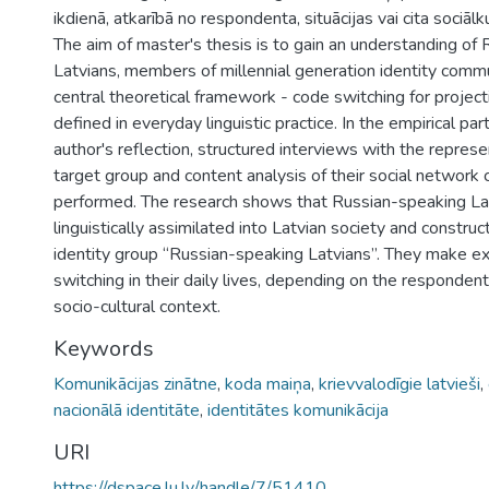
ikdienā, atkarībā no respondenta, situācijas vai cita sociālk
The aim of master's thesis is to gain an understanding of
Latvians, members of millennial generation identity commu
central theoretical framework - code switching for project
defined in everyday linguistic practice. In the empirical par
author's reflection, structured interviews with the represe
target group and content analysis of their social networ
performed. The research shows that Russian-speaking La
linguistically assimilated into Latvian society and construc
identity group “Russian-speaking Latvians”. They make e
switching in their daily lives, depending on the respondent,
socio-cultural context.
Keywords
Komunikācijas zinātne
,
koda maiņa
,
krievvalodīgie latvieši
,
nacionālā identitāte
,
identitātes komunikācija
URI
https://dspace.lu.lv/handle/7/51410