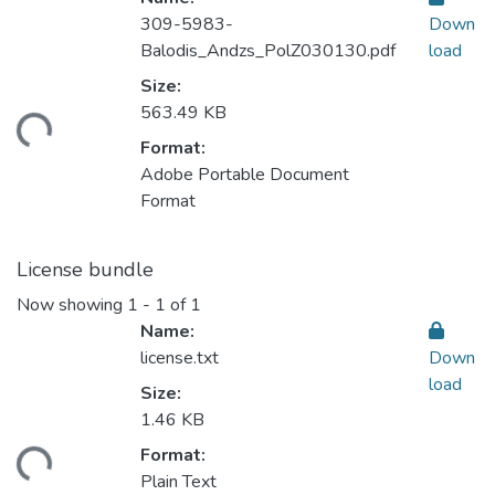
309-5983-
Down
Balodis_Andzs_PolZ030130.pdf
load
Size:
ding...
563.49 KB
Format:
Adobe Portable Document
Format
License bundle
Now showing
1 - 1 of 1
Name:
license.txt
Down
load
Size:
1.46 KB
ding...
Format:
Plain Text