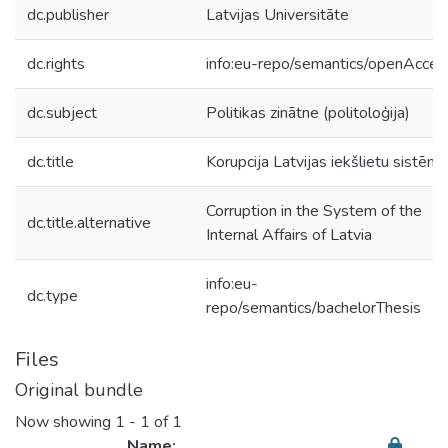
dc.publisher
Latvijas Universitāte
dc.rights
info:eu-repo/semantics/openAcces
dc.subject
Politikas zinātne (politoloģija)
dc.title
Korupcija Latvijas iekšlietu sistēmā
Corruption in the System of the
dc.title.alternative
Internal Affairs of Latvia
info:eu-
dc.type
repo/semantics/bachelorThesis
Files
Original bundle
Now showing
1 - 1 of 1
Name: