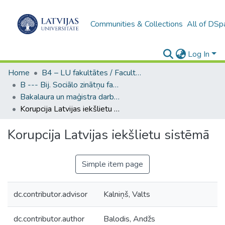
Communities & Collections
All of DSp
Log In
Home
B4 – LU fakultātes / Faculties of the UL
B --- Bij. Sociālo zinātņu fakultātes noslēguma darbi / Faculty of Social Sciences - Graduate works
Bakalaura un maģistra darbi (SZF) / Bachelor's and Master's theses
Korupcija Latvijas iekšlietu sistēmā
Korupcija Latvijas iekšlietu sistēmā
Simple item page
dc.contributor.advisor
Kalniņš, Valts
dc.contributor.author
Balodis, Andžs