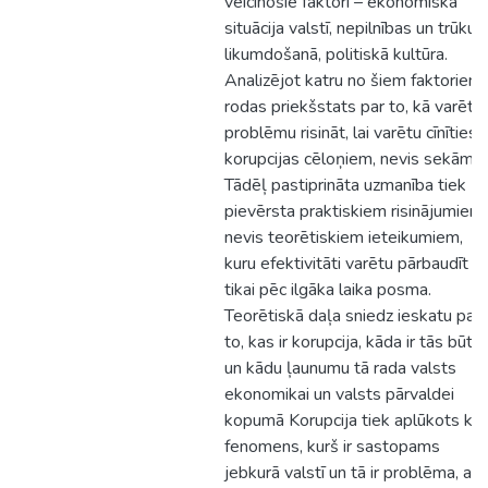
veicinošie faktori – ekonomiskā
situācija valstī, nepilnības un trūkum
likumdošanā, politiskā kultūra.
Analizējot katru no šiem faktoriem
rodas priekšstats par to, kā varētu
problēmu risināt, lai varētu cīnīties 
korupcijas cēloņiem, nevis sekām.
Tādēļ pastiprināta uzmanība tiek
pievērsta praktiskiem risinājumiem,
nevis teorētiskiem ieteikumiem,
kuru efektivitāti varētu pārbaudīt
tikai pēc ilgāka laika posma.
Teorētiskā daļa sniedz ieskatu par
to, kas ir korupcija, kāda ir tās būtīb
un kādu ļaunumu tā rada valsts
ekonomikai un valsts pārvaldei
kopumā Korupcija tiek aplūkots kā
fenomens, kurš ir sastopams
jebkurā valstī un tā ir problēma, ar