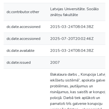
Latvijas Universitāte. Sociālo
dc.contributor.other
zinātņu fakultāte
dc.date.accessioned
2015-03-24T08:04:38Z
dc.date.accessioned
2025-07-20T20:02:46Z
dc.date.available
2015-03-24T08:04:38Z
dc.date.issued
2007
Bakalaura darbs „ Korupcija Latvija
iekšlietu sistēmā”, apskata galven
problēmas, jautājumus un
risinājumus, kas saistīti ar korupciju
policijā. Darbā tiek aplūkoti un
pamatoti trīs galvenie korupciju