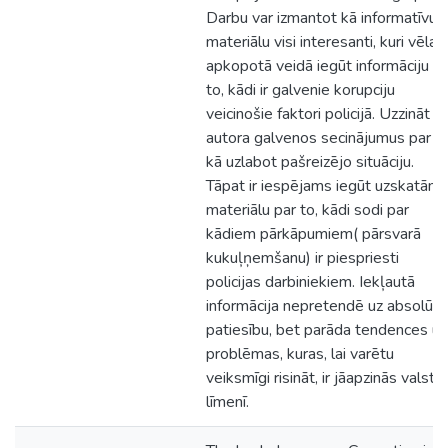
Darbu var izmantot kā informatīvu
materiālu visi interesanti, kuri vēlas
apkopotā veidā iegūt informāciju p
to, kādi ir galvenie korupciju
veicinošie faktori policijā. Uzzināt
autora galvenos secinājumus par to
kā uzlabot pašreizējo situāciju.
Tāpat ir iespējams iegūt uzskatām
materiālu par to, kādi sodi par
kādiem pārkāpumiem( pārsvarā
kukuļņemšanu) ir piespriesti
policijas darbiniekiem. Iekļautā
informācija nepretendē uz absolūto
patiesību, bet parāda tendences un
problēmas, kuras, lai varētu
veiksmīgi risināt, ir jāapzinās valsts
līmenī.