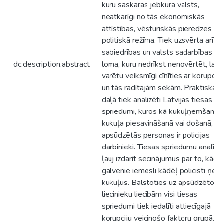
kuru saskaras jebkura valsts,
neatkarīgi no tās ekonomiskās
attīstības, vēsturiskās pieredzes va
politiskā režīma. Tiek uzsvērta arī
sabiedrības un valsts sadarbības
dc.description.abstract
loma, kuru nedrīkst nenovērtēt, lai
varētu veiksmīgi cīnīties ar korupcij
un tās radītajām sekām. Praktiskaj
daļā tiek analizēti Latvijas tiesas
spriedumi, kuros kā kukuļņemšanā,
kukuļa piesavināšanā vai došanā,
apsūdzētās personas ir policijas
darbinieki. Tiesas spriedumu analīz
ļauj izdarīt secinājumus par to, kādi 
galvenie iemesli kādēļ policisti ņe
kukuļus. Balstoties uz apsūdzēto u
liecinieku liecībām visi tiesas
spriedumi tiek iedalīti attiecīgajā
korupciju veicinošo faktoru grupā.