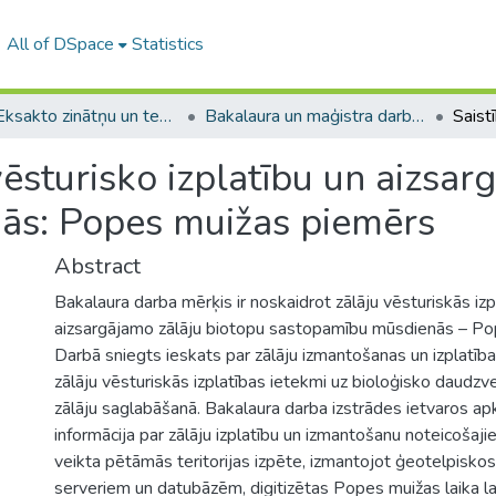
All of DSpace
Statistics
A -- Eksakto zinātņu un tehnoloģiju fakultāte / Faculty of Science and Technology
Bakalaura un maģistra darbi (EZTF) / Bachelor's and Master's theses
 vēsturisko izplatību un aizsa
ās: Popes muižas piemērs
Abstract
Bakalaura darba mērķis ir noskaidrot zālāju vēsturiskās izp
aizsargājamo zālāju biotopu sastopamību mūsdienās – Po
Darbā sniegts ieskats par zālāju izmantošanas un izplatība
zālāju vēsturiskās izplatības ietekmi uz bioloģisko daudzv
zālāju saglabāšanā. Bakalaura darba izstrādes ietvaros a
informācija par zālāju izplatību un izmantošanu noteicošaji
veikta pētāmās teritorijas izpēte, izmantojot ģeotelpisko
serveriem un datubāzēm, digitizētas Popes muižas laika l