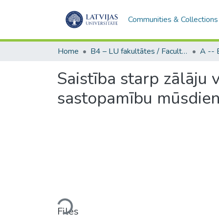
Communities & Collections
Home
B4 – LU fakultātes / Faculties of the UL
Saistība starp zālāju
sastopamību mūsdien
Loading...
Files