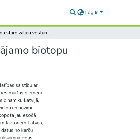
Log In
Saistība starp zālāju vēsturisko izplatību un aizsargājamo biotopu sastopamību mūsdienās: Popes muižas piemērs
rgājamo biotopu
latības saistību ar
pes muižas piemērā.
s dinamiku Latvijā,
eidību un nozīmi
pkopota jau esošā
em faktoriem Latvijā,
s datus no karšu
auksaimniecības