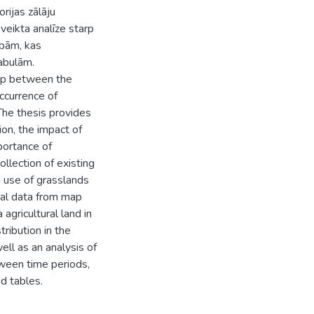
rijas zālāju
 veikta analīze starp
ībām, kas
abulām.
ship between the
occurrence of
The thesis provides
ion, the impact of
mportance of
llection of existing
d use of grasslands
ial data from map
agricultural land in
tribution in the
ell as an analysis of
tween time periods,
d tables.