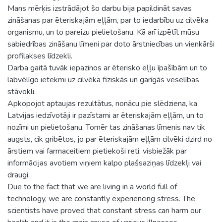
Mans mērķis izstrādājot šo darbu bija papildināt savas
zināšanas par ēteriskajām eļļām, par to iedarbību uz cilvēka
organismu, un to pareizu pielietošanu. Kā arī izpētīt mūsu
sabiedrības zināšanu līmeni par doto ārstniecības un vienkārši
profilakses līdzekli.
Darba gaitā tuvāk iepazinos ar ēterisko eļļu īpašībām un to
labvēlīgo ietekmi uz cilvēka fiziskās un garīgās veselības
stāvokli.
Apkopojot aptaujas rezultātus, nonācu pie slēdziena, ka
Latvijas iedzīvotāji ir pazīstami ar ēteriskajām eļļām, un to
nozīmi un pielietošanu. Tomēr tas zināšanas līmenis nav tik
augsts, cik gribētos, jo par ēteriskajām eļļām cilvēki dzird no
ārstiem vai farmaceitiem pietiekoši reti: visbiežāk par
informācijas avotiem viņiem kalpo plašsaziņas līdzekļi vai
draugi.
Due to the fact that we are living in a world full of
technology, we are constantly experiencing stress. The
scientists have proved that constant stress can harm our