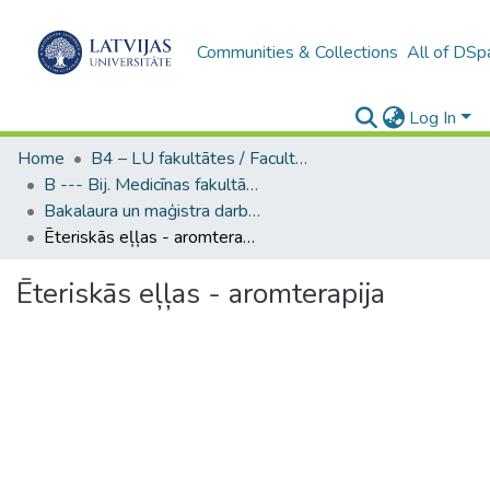
Communities & Collections
All of DSp
Log In
Home
B4 – LU fakultātes / Faculties of the UL
B --- Bij. Medicīnas fakultātes studentu noslēguma darbi / Faculty of Medicine - Graduate works
Bakalaura un maģistra darbi (MF) / Bachelor's and Master's theses
Ēteriskās eļļas - aromterapija
Ēteriskās eļļas - aromterapija