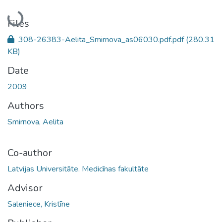
Loading...
Files
308-26383-Aelita_Smirnova_as06030.pdf.pdf
(280.31
KB)
Date
2009
Authors
Smirnova, Aelita
Co-author
Latvijas Universitāte. Medicīnas fakultāte
Advisor
Saleniece, Kristīne