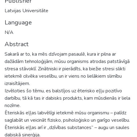
Publisher
Latvijas Universitāte
Language
N/A
Abstract
Sakarā ar to, ka mēs dzīvojam pasaulē, kura ir pilna ar
dažādām tehnoloģijām, mūsu organisms atrodas patstāvīgā
stresa stāvoklī. Zinātniski ir pierādīts, ka biežie stresi slikti
ietekmē cilvēka veselību, un ir viens no lielākiem slimību
izraisītājiem.
Izvēloties šo tēmu, es balstījos uz ēterisko eļļu pozitīvo
darbību, tā kā tas ir dabisks produkts, kam mūsdienās ir liela
nozīme.
Ēteriskās eļļas labvēlīgi ietekmē mūsu organismu – palīdz
saglabāt un veicināt fizisko, psiholoģisko un garīgo veselību.
Ēteriskās eļļas arī ir „dzīvības substances” – augu un saules
dabiskā sinerģija.