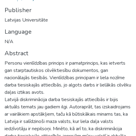
Publisher
Latvijas Universitāte
Language
N/A
Abstract
Personu vienlīdzības princips ir pamatprincips, kas ietverts
gan starptautiskos cilvēktiesību dokumentos, gan
nacionālajās tiesībās. Vienlīdzības principam ir liela nozīme
darba tiesiskajās attiecībās, jo algots darbs ir lielākās cilvēku
daļas iztikas avots.
Latvijā diskriminācija darba tiesiskajās attiecībās ir bijis
aktuāls temats jau gadiem ilgi. Autoraprāt, tas izskaidrojams
ar vairākiem apstākļiem, taču kā būtiskākais minams tas, ka
Latvija ir salīdzinoši maza valsts, kur liela daļa valsts
iedzīvotāju ir nepilsoņi. Minēto, kā arī to, ka diskriminācija
darba tiesiskajās attiecībās joprojām mūsu valstī ir aktuāla