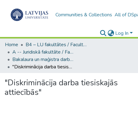
Communities & Collections
All of DSp
Log In
Home
B4 – LU fakultātes / Faculties of the UL
A -- Juridiskā fakultāte / Faculty of Law
Bakalaura un maģistra darbi (JF) / Bachelor's and Master's theses
"Diskriminācija darba tiesiskajās attiecībās"
"Diskriminācija darba tiesiskajās
attiecībās"