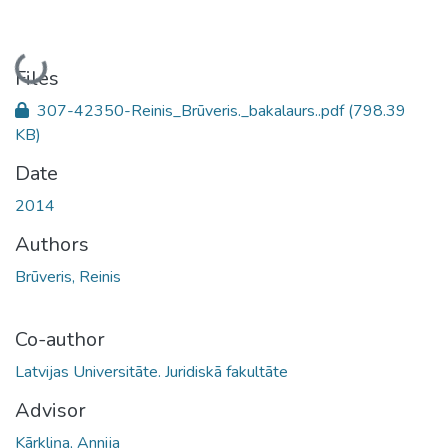
Loading...
Files
307-42350-Reinis_Brūveris._bakalaurs..pdf
(798.39
KB)
Date
2014
Authors
Brūveris, Reinis
Co-author
Latvijas Universitāte. Juridiskā fakultāte
Advisor
Kārkliņa, Annija