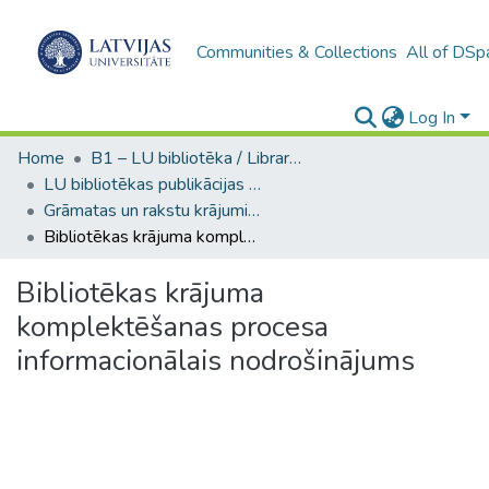
Communities & Collections
All of DSp
Log In
Home
B1 – LU bibliotēka / Library of the UL
LU bibliotēkas publikācijas / Publications of the University Library
Grāmatas un rakstu krājumi (LUB) / Books and collected articles
Bibliotēkas krājuma komplektēšanas procesa informacionālais nodrošinājums
Bibliotēkas krājuma
komplektēšanas procesa
informacionālais nodrošinājums