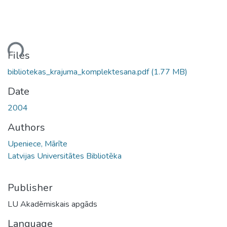
ding...
Files
bibliotekas_krajuma_komplektesana.pdf
(1.77 MB)
Date
2004
Authors
Upeniece, Mārīte
Latvijas Universitātes Bibliotēka
Publisher
LU Akadēmiskais apgāds
Language