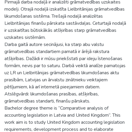
Pirmajā darba nodaļā ir analizēti grāmatvedības uzskaites
modeļi. Otrajā nodaļā izskatīta Lielbritānijas grāmatvedības
likumdošanas sistēma. Trešajā nodaļā analizētas
Lielbritānijas finanšu pārskata sastāvdaļas. Ceturtajā nodaļā
ir uzskaitītas būtiskākās atšķirības starp grāmatvedības
uzskaites sistēmām.
Darba gaitā autore secinājusi, ka starp abu valstu
grāmatvedības standartiem pamatā ir ārējā rakstura
atšķirības. Dažādi ir mūsu priekšstati par ideju īstenošanas
formām, nevis par to saturu. Darbā veiktā analīze pamatojas
uz LR un Lielbritānijas grāmatvedības likumdošanas aktu
prasībām, Latvijas un ārvalstu zinātnieku veiktajiem
pētījumiem, kā arī internetā pieejamiem datiem.
Atslēgvārdi: likumdošanas prasības, atšķirības,
grāmatvedības standarti, finanšu pārskats.
Bachelor degree theme is “Comparative analysis of
accounting legislation in Latvia and United Kingdom”. This
work aim is to study United Kingdom accounting legislation
requirements, development process and to elaborate