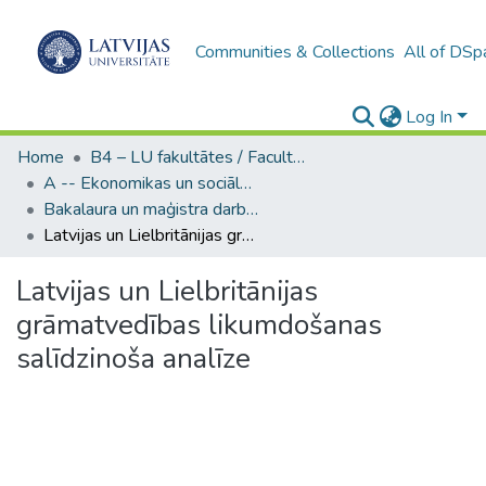
Communities & Collections
All of DSp
Log In
Home
B4 – LU fakultātes / Faculties of the UL
A -- Ekonomikas un sociālo zinātņu fakultāte / Faculty of Economics and Social Sciences
Bakalaura un maģistra darbi (ESZF) / Bachelor's and Master's theses
Latvijas un Lielbritānijas grāmatvedības likumdošanas salīdzinoša analīze
Latvijas un Lielbritānijas
grāmatvedības likumdošanas
salīdzinoša analīze