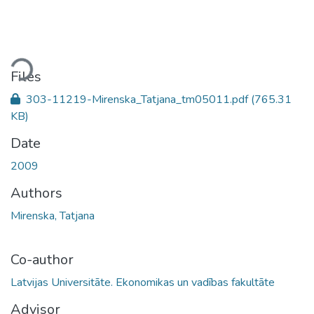
Loading...
Files
303-11219-Mirenska_Tatjana_tm05011.pdf
(765.31
KB)
Date
2009
Authors
Mirenska, Tatjana
Co-author
Latvijas Universitāte. Ekonomikas un vadības fakultāte
Advisor