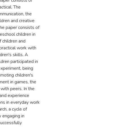
paper consists of
actical. The
ommunication, the
ldren and creative
he paper consists of
eschool children in
f children and
practical work with
ren's skills. A
dren participated in
experiment, being
moting children's
ement in games, the
 with peers. In the
 and experience
sons in everyday work
rch, a cycle of
y engaging in
successfully