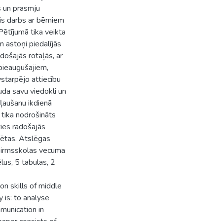
s un prasmju
s darbs ar bērniem
ētījumā tika veikta
m astoņi piedalījās
došajās rotaļās, ar
pieaugušajiem,
vstarpējo attiecību
da savu viedokli un
ļaušanu ikdienā
 tika nodrošināts
ties radošajās
ētas. Atslēgas
 pirmsskolas vecuma
lus, 5 tabulas, 2
on skills of middle
 is: to analyse
munication in