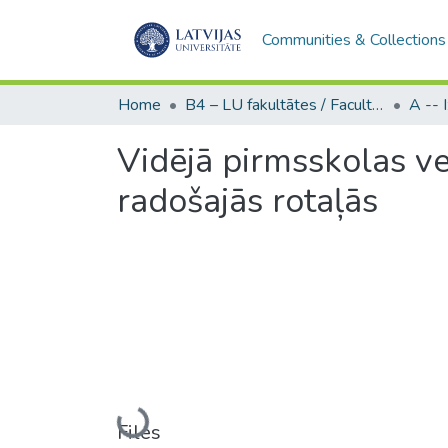
Communities & Collections
Home
B4 – LU fakultātes / Faculties of the UL
Vidējā pirmsskolas 
radošajās rotaļās
Loading...
Files