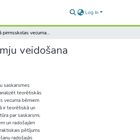
Log In
Vidējā pirmsskolas vecuma bērnu saskarsmes prasmju veidošana radošajās rotaļās
smju veidošana
rnu saskarsmes
analizēt teorētiskās
las vecuma bērniem
 ir teorētiskā un
atūra par saskarsmi,
em un radošajām
aktiskais pētījums
šanu radošajās