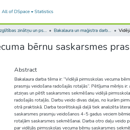
All of DSpace
Statistics
A -- Izglītības zinātņu un psiholoģijas fakultāte / Faculty of Education Sciences and Psychology
Bakalaura un maģistra darbi (PPMF) / Bachelor's and Master's theses
vecuma bērnu saskarsmes pra
Abstract
Bakalaura darba tēma ir: ”Vidējā pirmsskolas vecuma bē
prasmju veidošana radošajās rotaļās”. Pētījuma mērķis ir: 
atziņas un pētīt saskarsmes sekmēšanu vidējā pirmssko
radošajās rotaļās. Darbu veido divas daļas, no kurām pirmā
otrā praktiskā. Darba teorētiskajā daļā tiek analizēta liter
saskarsmes prasmju veidošanos 4-5 gadus veciem bērni
rotaļām saskarsmes sekmēšanai. Darba otro daļu veido pr
par vidējās pirmsskolas vecuma bērnu saskarsmes sekmē