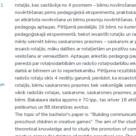
21
rotaļās, kas sastāvēja no 4 posmiem – bērnu novērošana
novērtēšanas pirms pedagoģiskā eksperimenta, praktiskai
un atkārtota novērošana un bērnu prasmju novērtēšanas. P
pedagogu aptaujas. Pētījumā piedalījās 16 bērni, no kurie
pedagoģiskajā eksperimentā, tiekot iesaistīti rotaļās un ra
mērķi sekmēt bērnu saskarsmes prasmes – saskarsmi ar 
iesaisti rotaļās, māku dalīties ar rotaļlietām un pozitīvu sa
veidošanu ar vienaudžiem. Aptaujas anketās pedagogi pau
pieredzi par rotaļnodarbībām un radošo rotaļnodarbību iek
darbā ar bērniem un to nepietiekamību. Pētījuma rezultātā
radošo rotaļu cikls 4 nedēļu garumā, pierādot, ka iesaisto
 un
rotaļās, bērnu saskarsmes prasmes tiek veiksmīgāk sekm
vārdi: radošās rotaļas, saskarsme, saskarsmes prasmes,
bērni. Bakalaura darba apjoms ir 70 lpp., tas ietver 18 attē
pielikumus un 88 literatūras avotus.
The topic of the bachelor's paper is: "Building communicati
preschool children in creative games". The aim of the study
theoretical knowledge and to study the promotion of com