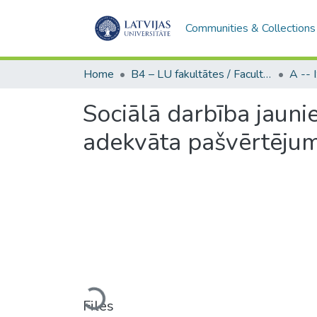
Communities & Collections
Home
B4 – LU fakultātes / Faculties of the UL
Sociālā darbība jauni
adekvāta pašvērtēju
Loading...
Files