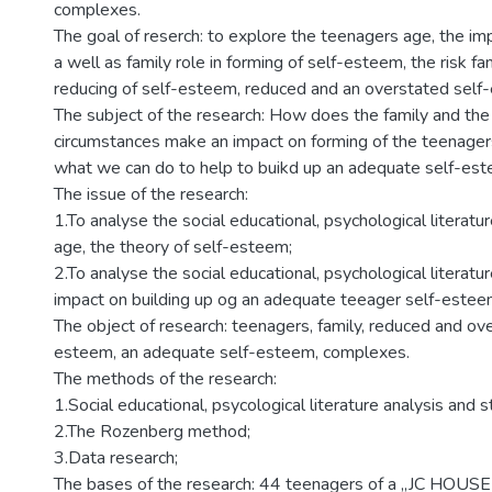
complexes.
The goal of reserch: to explore the teenagers age, the im
a well as family role in forming of self-esteem, the risk fa
reducing of self-esteem, reduced and an overstated self
The subject of the research: How does the family and the
circumstances make an impact on forming of the teenage
what we can do to help to buikd up an adequate self-es
The issue of the research:
1.To analyse the social educational, psychological literat
age, the theory of self-esteem;
2.To analyse the social educational, psychological literatu
impact on building up og an adequate teeager self-este
The object of research: teenagers, family, reduced and ov
esteem, an adequate self-esteem, complexes.
The methods of the research:
1.Social educational, psycological literature analysis and s
2.The Rozenberg method;
3.Data research;
The bases of the research: 44 teenagers of a „JC HOUS