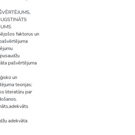
PAŠVĒRTĒJUMS,
AUGSTINĀTS
JUMS
ējošos faktorus un
 pašvērtējuma
tējumu
ē pusaudžu
vāta pašvērtējuma
ģisko un
ējuma teorijas;
o literatūru par
došanos.
ināts,adekvāts
udžu adekvāta