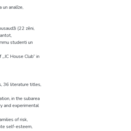
 un analīze,
saudži (22 zēni,
antot,
ammu studenti un
f „JC House Club” in
36 literature titles,
ation, in the subarea
ory and experimental
milies of risk,
ate self-esteem,