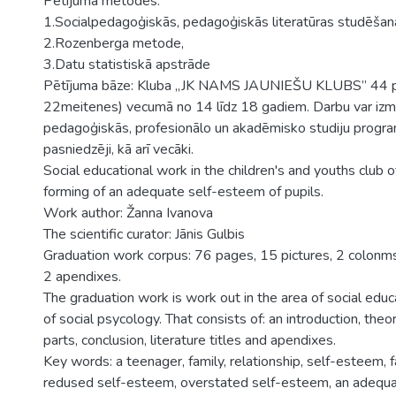
Pētījuma metodes:
1.Socialpedagoģiskās, pedagoģiskās literatūras studēšana
2.Rozenberga metode,
3.Datu statistiskā apstrāde
Pētījuma bāze: Kluba „JK NAMS JAUNIEŠU KLUBS” 44 pu
22meitenes) vecumā no 14 līdz 18 gadiem. Darbu var izm
pedagoģiskās, profesionālo un akadēmisko studiju progr
pasniedzēji, kā arī vecāki.
Social educational work in the children's and youths club o
forming of an adequate self-esteem of pupils.
Work author: Žanna Ivanova
The scientific curator: Jānis Gulbis
Graduation work corpus: 76 pages, 15 pictures, 2 colonms, 
2 apendixes.
The graduation work is work out in the area of social educ
of social psycology. That consists of: an introduction, the
parts, conclusion, literature titles and apendixes.
Key words: a teenager, family, relationship, self-esteem, fa
redused self-esteem, overstated self-esteem, an adequ