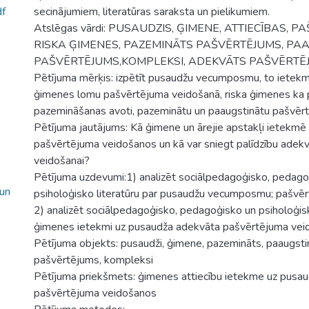
f
secinājumiem, literatūras saraksta un pielikumiem.
Atslēgas vārdi: PUSAUDZIS, ĢIMENE, ATTIECĪBAS, 
RISKA ĢIMENES, PAZEMINĀTS PAŠVĒRTĒJUMS, PA
PAŠVĒRTĒJUMS,KOMPLEKSI, ADEKVĀTS PAŠVĒRTĒ
Pētījuma mērķis: izpētīt pusaudžu vecumposmu, to ietekm
ģimenes lomu pašvērtējuma veidošanā, riska ģimenes ka
pazemināšanas avoti, pazeminātu un paaugstinātu pašvēr
Pētījuma jautājums: Kā ģimene un ārejie apstakļi ietekm
pašvērtējuma veidošanos un kā var sniegt palīdzību adek
veidošanai?
Pētījuma uzdevumi:1) analizēt sociālpedagoģisko, pedago
 un
psiholoģisko literatūru par pusaudžu vecumposmu; pašvērt
2) analizēt sociālpedagoģisko, pedagoģisko un psiholoģisk
ģimenes ietekmi uz pusaudža adekvāta pašvērtējuma vei
Pētījuma objekts: pusaudži, ģimene, pazemināts, paaugst
pašvērtējums, kompleksi
Pētījuma priekšmets: ģimenes attiecību ietekme uz pusa
pašvērtējuma veidošanos