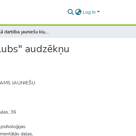
Log In
Sociālā darbība jauniešu klubā "JK nams jauniešu klubs" audzēkņu adekvāta pašvērtējuma veidošanā
klubs" audzēkņu
JK NAMS JAUNIEŠU
ulas, 36
psiholoģijas
imentālās daļas,