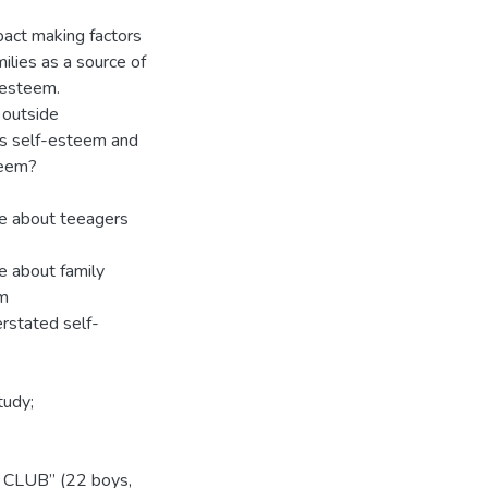
pact making factors
milies as a source of
-esteem.
 outside
rs self-esteem and
teem?
ure about teeagers
re about family
em
erstated self-
tudy;
E CLUB” (22 boys,