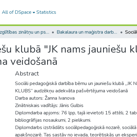
All of DSpace
Statistics
A -- Izglītības zinātņu un psiholoģijas fakultāte / Faculty of Education Sciences and Psychology
Bakalaura un maģistra darbi (PPMF) / Bachelor's and Master's theses
ešu klubā "JK nams jauniešu 
ma veidošanā
Abstract
Sociāli pedagoģiskā darbība bērnu un jauniešu klubā „
KLUBS” audzēkņu adekvāta pašvērtējuma veidošanā
Darba autors: Žanna Ivanova
Zinātniskais vadītājs: Jānis Gulbis
Diplomdarba apjoms: 76 lpp, tajā ievietoti 15 attēli, 2 tab
bibliogrāfijas nosaukumi, 2 pielikumi.
Diplomdarbs izstrādāts sociālpedagoģiskā nozarē, sociālā 
apakšnozarē. Tas sastāv no ievada, teorētiskās un eksper