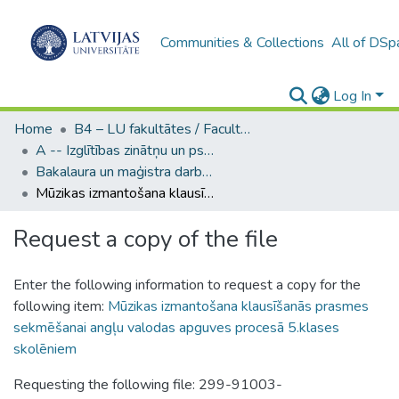
Communities & Collections
All of DSp
Log In
Home
B4 – LU fakultātes / Faculties of the UL
A -- Izglītības zinātņu un psiholoģijas fakultāte / Faculty of Education Sciences and Psychology
Bakalaura un maģistra darbi (PPMF) / Bachelor's and Master's theses
Mūzikas izmantošana klausīšanās prasmes sekmēšanai angļu valodas apguves procesā 5.klases skolēniem
Request a copy of the file
Enter the following information to request a copy for the
following item:
Mūzikas izmantošana klausīšanās prasmes
sekmēšanai angļu valodas apguves procesā 5.klases
skolēniem
Requesting the following file: 299-91003-