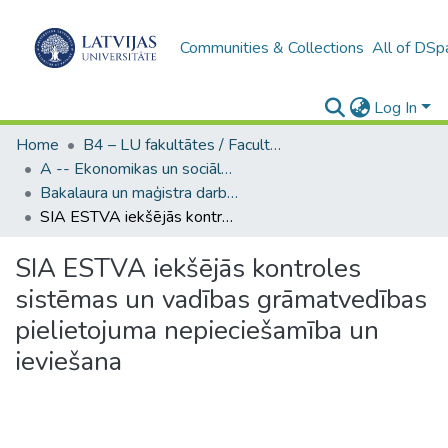
Communities & Collections
All of DSp
Log In
Home
B4 – LU fakultātes / Faculties of the UL
A -- Ekonomikas un sociālo zinātņu fakultāte / Faculty of Economics and Social Sciences
Bakalaura un maģistra darbi (ESZF) / Bachelor's and Master's theses
SIA ESTVA iekšējās kontroles sistēmas un vadības grāmatvedības pielietojuma nepieciešamība un ieviešana
SIA ESTVA iekšējās kontroles
sistēmas un vadības grāmatvedības
pielietojuma nepieciešamība un
ieviešana