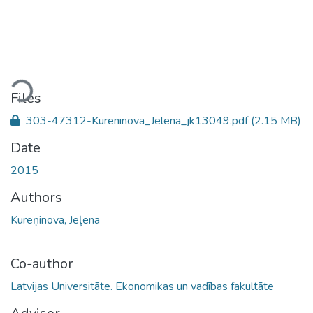
Loading...
Files
303-47312-Kureninova_Jelena_jk13049.pdf
(2.15 MB)
Date
2015
Authors
Kureņinova, Jeļena
Co-author
Latvijas Universitāte. Ekonomikas un vadības fakultāte