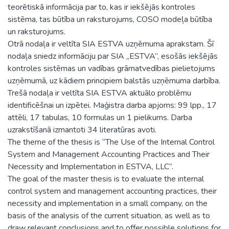
teorētiskā informācija par to, kas ir iekšējās kontroles
sistēma, tas būtība un raksturojums, COSO modeļa būtība
un raksturojums.
Otrā nodaļa ir veltīta SIA ESTVA uzņēmuma aprakstam. Šī
nodaļa sniedz informāciju par SIA „ESTVA”, esošās iekšējās
kontroles sistēmas un vadības grāmatvedības pielietojums
uzņēmumā, uz kādiem principiem balstās uzņēmuma darbība.
Trešā nodaļa ir veltīta SIA ESTVA aktuālo problēmu
identificēšnai un izpētei. Maģistra darba apjoms: 99 lpp., 17
attēli, 17 tabulas, 10 formulas un 1 pielikums. Darba
uzrakstīšanā izmantoti 34 literatūras avoti.
The theme of the thesis is “The Use of the Internal Control
System and Management Accounting Practices and Their
Necessity and Implementation in ESTVA, LLC”.
The goal of the master thesis is to evaluate the internal
control system and management accounting practices, their
necessity and implementation in a small company, on the
basis of the analysis of the current situation, as well as to
draw relevant conclusions and to offer possible solutions for