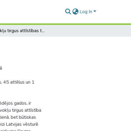
Log In
Dzīvokļu tirgus attīstības tendenču analīze Rīgā
gā
s, 45 attēlus un 1
 pēdējos gados, ir
okļu tirgus attīstība
zienā, bet būtiskas
zi Latvijas vēsturē