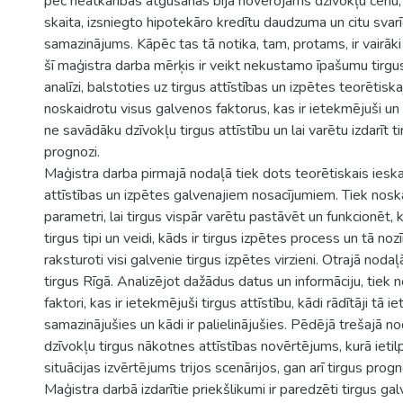
pēc neatkarības atgūšanas bija novērojams dzīvokļu cenu,
skaita, izsniegto hipotekāro kredītu daudzuma un citu svarī
samazinājums. Kāpēc tas tā notika, tam, protams, ir vairāki
šī maģistra darba mērķis ir veikt nekustamo īpašumu tirg
analīzi, balstoties uz tirgus attīstības un izpētes teorētiska
noskaidrotu visus galvenos faktorus, kas ir ietekmējuši un 
ne savādāku dzīvokļu tirgus attīstību un lai varētu izdarīt 
prognozi.
Maģistra darba pirmajā nodaļā tiek dots teorētiskais ieska
attīstības un izpētes galvenajiem nosacījumiem. Tiek noskai
parametri, lai tirgus vispār varētu pastāvēt un funkcionēt, 
tirgus tipi un veidi, kāds ir tirgus izpētes process un tā n
raksturoti visi galvenie tirgus izpētes virzieni. Otrajā nodaļ
tirgus Rīgā. Analizējot dažādus datus un informāciju, tiek 
faktori, kas ir ietekmējuši tirgus attīstību, kādi rādītāji tā i
samazinājušies un kādi ir palielinājušies. Pēdējā trešajā no
dzīvokļu tirgus nākotnes attīstības novērtējums, kurā ietilp
situācijas izvērtējums trijos scenārijos, gan arī tirgus prog
Maģistra darbā izdarītie priekšlikumi ir paredzēti tirgus ga