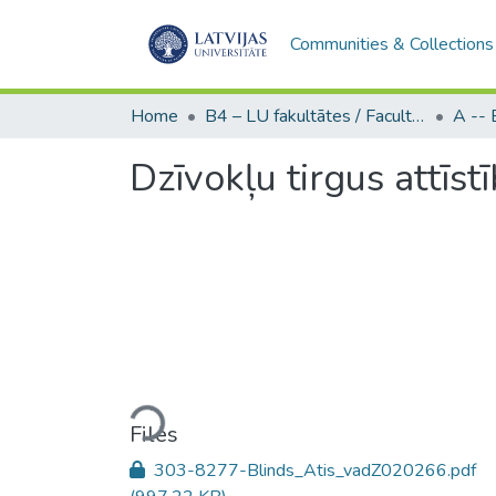
Communities & Collections
Home
B4 – LU fakultātes / Faculties of the UL
Dzīvokļu tirgus attīs
Loading...
Files
303-8277-Blinds_Atis_vadZ020266.pdf