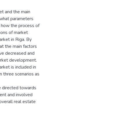
ket and the main
d what parameters
, how the process of
tions of market
rket in Riga. By
at the main factors
ave decreased and
arket development.
ket is included in
in three scenarios as
e directed towards
ment and involved
overall real estate