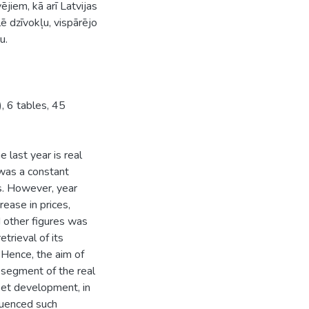
jiem, kā arī Latvijas
lē dzīvokļu, vispārējo
u.
, 6 tables, 45
 last year is real
was a constant
. However, year
ease in prices,
 other figures was
etrieval of its
 Hence, the aim of
t segment of the real
ket development, in
fluenced such