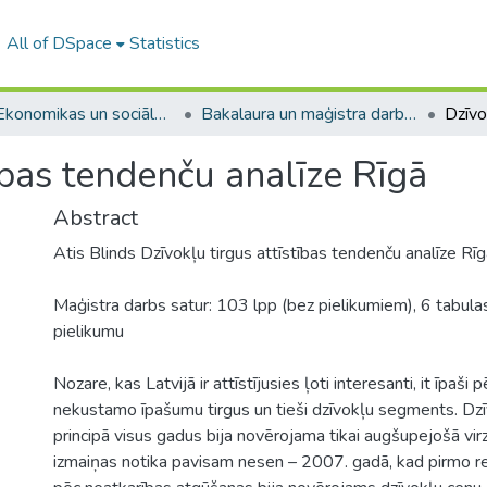
All of DSpace
Statistics
A -- Ekonomikas un sociālo zinātņu fakultāte / Faculty of Economics and Social Sciences
Bakalaura un maģistra darbi (ESZF) / Bachelor's and Master's theses
tības tendenču analīze Rīgā
Abstract
Atis Blinds Dzīvokļu tirgus attīstības tendenču analīze Rī
Maģistra darbs satur: 103 lpp (bez pielikumiem), 6 tabula
pielikumu
Nozare, kas Latvijā ir attīstījusies ļoti interesanti, it īpaši
nekustamo īpašumu tirgus un tieši dzīvokļu segments. Dzīv
principā visus gadus bija novērojama tikai augšupejošā vir
izmaiņas notika pavisam nesen – 2007. gadā, kad pirmo rei