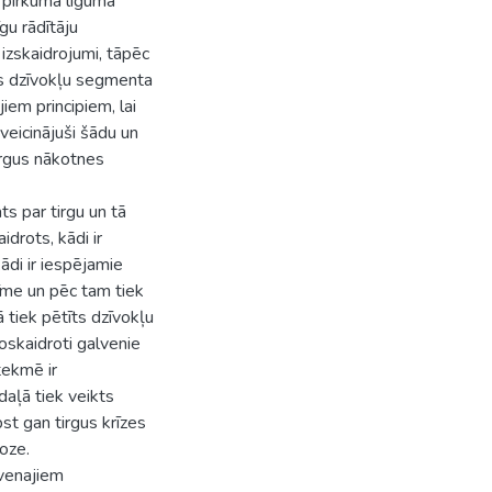
 pirkuma līguma
gu rādītāju
 izskaidrojumi, tāpēc
us dzīvokļu segmenta
jiem principiem, lai
veicinājuši šādu un
tirgus nākotnes
ts par tirgu un tā
drots, kādi ir
kādi ir iespējamie
ozīme un pēc tam tiek
ā tiek pētīts dzīvokļu
noskaidroti galvenie
etekmē ir
daļā tiek veikts
st gan tirgus krīzes
noze.
lvenajiem