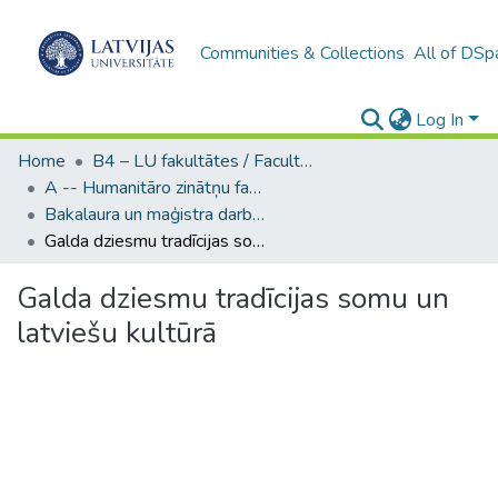
Communities & Collections
All of DSp
Log In
Home
B4 – LU fakultātes / Faculties of the UL
A -- Humanitāro zinātņu fakultāte / Faculty of Humanities
Bakalaura un maģistra darbi (HZF) / Bachelor's and Master's theses
Galda dziesmu tradīcijas somu un latviešu kultūrā
Galda dziesmu tradīcijas somu un
latviešu kultūrā