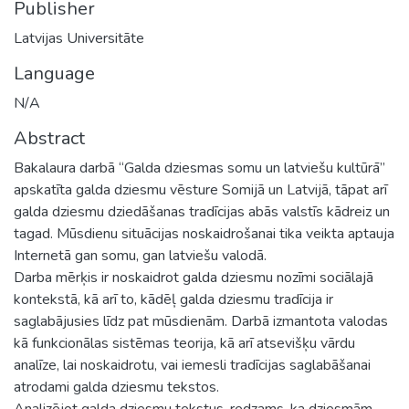
Publisher
Latvijas Universitāte
Language
N/A
Abstract
Bakalaura darbā “Galda dziesmas somu un latviešu kultūrā”
apskatīta galda dziesmu vēsture Somijā un Latvijā, tāpat arī
galda dziesmu dziedāšanas tradīcijas abās valstīs kādreiz un
tagad. Mūsdienu situācijas noskaidrošanai tika veikta aptauja
Internetā gan somu, gan latviešu valodā.
Darba mērķis ir noskaidrot galda dziesmu nozīmi sociālajā
kontekstā, kā arī to, kādēļ galda dziesmu tradīcija ir
saglabājusies līdz pat mūsdienām. Darbā izmantota valodas
kā funkcionālas sistēmas teorija, kā arī atsevišķu vārdu
analīze, lai noskaidrotu, vai iemesli tradīcijas saglabāšanai
atrodami galda dziesmu tekstos.
Analizējot galda dziesmu tekstus, redzams, ka dziesmām