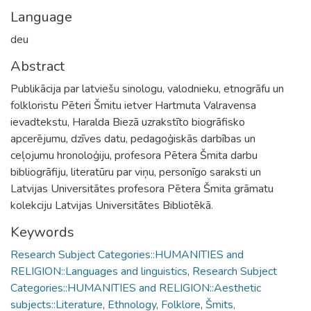
Language
deu
Abstract
Publikācija par latviešu sinologu, valodnieku, etnogrāfu un
folkloristu Pēteri Šmitu ietver Hartmuta Valravensa
ievadtekstu, Haralda Biezā uzrakstīto biogrāfisko
apcerējumu, dzīves datu, pedagoģiskās darbības un
ceļojumu hronoloģiju, profesora Pētera Šmita darbu
bibliogrāfiju, literatūru par viņu, personīgo saraksti un
Latvijas Universitātes profesora Pētera Šmita grāmatu
kolekciju Latvijas Universitātes Bibliotēkā.
Keywords
Research Subject Categories::HUMANITIES and
RELIGION::Languages and linguistics
,
Research Subject
Categories::HUMANITIES and RELIGION::Aesthetic
subjects::Literature
,
Ethnology
,
Folklore
,
Šmits,