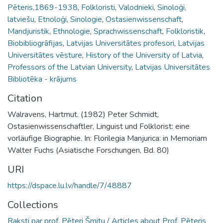
Pēteris,1869-1938
,
Folkloristi
,
Valodnieki
,
Sinoloģi,
latviešu
,
Etnoloģi
,
Sinologie
,
Ostasienwissenschaft
,
Mandjuristik
,
Ethnologie
,
Sprachwissenschaft
,
Folkloristik
,
Biobibliogrāfijas
,
Latvijas Universitātes profesori
,
Latvijas
Universitātes vēsture
,
History of the University of Latvia
,
Professors of the Latvian University
,
Latvijas Universitātes
Bibliotēka - krājums
Citation
Walravens, Hartmut. (1982) Peter Schmidt,
Ostasienwissenschaftler, Linguist und Folklorist: eine
vorläufige Biographie. In: Florilegia Manjurica: in Memoriam
Walter Fuchs (Asiatische Forschungen, Bd. 80)
URI
https://dspace.lu.lv/handle/7/48887
Collections
Raksti par prof. Pēteri Šmitu / Articles about Prof. Pēteris