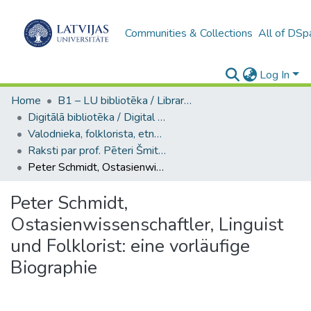
Communities & Collections
All of DSp
Log In
Home
B1 – LU bibliotēka / Library of the UL
Digitālā bibliotēka / Digital library
Valodnieka, folklorista, etnogrāfa, orientālista, LU profesora Pētera Šmita kolekcija / Collection of Pēteris Šmits, linguist, folklorist, ethnographer, orientalist, UL Professor
Raksti par prof. Pēteri Šmitu / Articles about Prof. Pēteris Šmits
Peter Schmidt, Ostasienwissenschaftler, Linguist und Folklorist: eine vorläufige Biographie
Peter Schmidt,
Ostasienwissenschaftler, Linguist
und Folklorist: eine vorläufige
Biographie