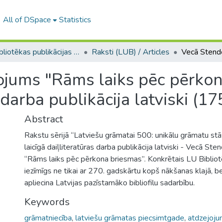
All of DSpace
Statistics
LU bibliotēkas publikācijas / Publications of the University Library
Raksti (LUB) / Articles
ojums "Rāms laiks pēc pērkon
 darba publikācija latviski (17
Abstract
Rakstu sērijā “Latviešu grāmatai 500: unikālu grāmatu stā
laicīgā daiļliteratūras darba publikācija latviski - Vecā St
“Rāms laiks pēc pērkona briesmas”. Konkrētais LU Biblio
iezīmīgs ne tikai ar 270. gadskārtu kopš nākšanas klajā, bet
apliecina Latvijas pazīstamāko bibliofilu sadarbību.
Keywords
grāmatniecība
,
latviešu grāmatas piecsimtgade
,
atdzejoju