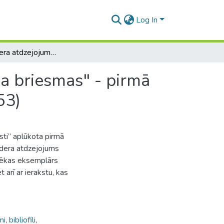
Log In
Vecā Stendera atdzejojums "Rāms laiks pēc pērkona briesmas" - pirmā laicīgā daiļliteratūras darba publikācija latviski (1753)
a briesmas" - pirmā
53)
sti” aplūkota pirmā
endera atdzejojums
tēkas eksemplārs
 arī ar ierakstu, kas
mi
,
bibliofili
,