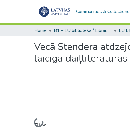
Communities & Collections
Home
B1 – LU bibliotēka / Library of the UL
Vecā Stendera atdzej
laicīgā daiļliteratūras
Loading...
Files