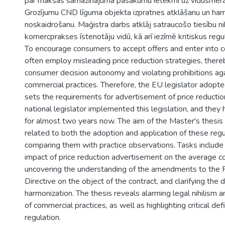
par maksas samazinājuma pasākumu ietekmi uz vidusmēra
Grozījumu CND līguma objekta izpratnes atklāšanu un har
noskaidrošanu. Maģistra darbs atklāj satraucošo tiesību ni
komercprakses īstenotāju vidū, kā arī iezīmē kritiskus reg
To encourage consumers to accept offers and enter into co
often employ misleading price reduction strategies, there
consumer decision autonomy and violating prohibitions aga
commercial practices. Therefore, the EU legislator adopte
sets the requirements for advertisement of price reducti
national legislator implemented this legislation, and they 
for almost two years now. The aim of the Master's thesis 
related to both the adoption and application of these regu
comparing them with practice observations. Tasks include
impact of price reduction advertisement on the average 
uncovering the understanding of the amendments to the Pr
Directive on the object of the contract, and clarifying the 
harmonization. The thesis reveals alarming legal nihilism 
of commercial practices, as well as highlighting critical defi
regulation.