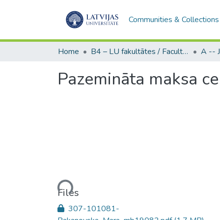
Communities & Collections
Home
B4 – LU fakultātes / Faculties of the UL
Pazemināta maksa cen
Loading...
Files
307-101081-