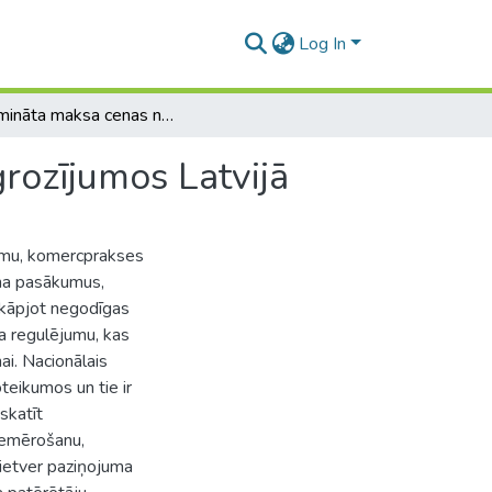
Log In
Pazemināta maksa cenas norādīšanas regulējuma grozījumos Latvijā
rozījumos Latvijā
gumu, komercprakses
uma pasākumus,
rkāpjot negodīgas
 regulējumu, kas
i. Nacionālais
teikumos un tie ir
skatīt
iemērošanu,
ietver paziņojuma