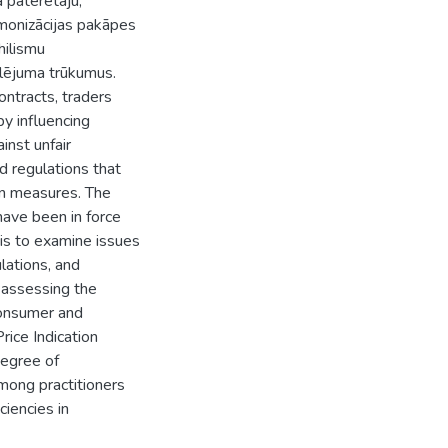
 patērētāju,
monizācijas pakāpes
hilismu
ulējuma trūkumus.
ntracts, traders
by influencing
inst unfair
d regulations that
on measures. The
have been in force
is to examine issues
lations, and
 assessing the
consumer and
ice Indication
degree of
among practitioners
ciencies in