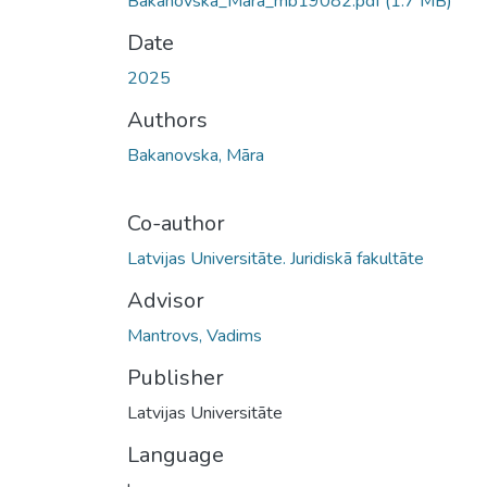
Bakanovska_Mara_mb19082.pdf
(1.7 MB)
Date
2025
Authors
Bakanovska, Māra
Co-author
Latvijas Universitāte. Juridiskā fakultāte
Advisor
Mantrovs, Vadims
Publisher
Latvijas Universitāte
Language