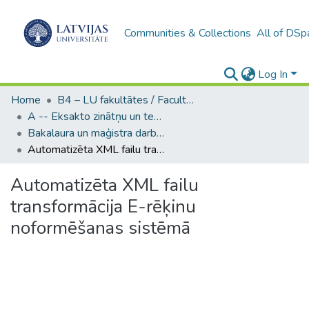
Communities & Collections
All of DSp
Log In
Home
B4 – LU fakultātes / Faculties of the UL
A -- Eksakto zinātņu un tehnoloģiju fakultāte / Faculty of Science and Technology
Bakalaura un maģistra darbi (EZTF) / Bachelor's and Master's theses
Automatizēta XML failu transformācija E-rēķinu noformēšanas sistēmā
Automatizēta XML failu
transformācija E-rēķinu
noformēšanas sistēmā