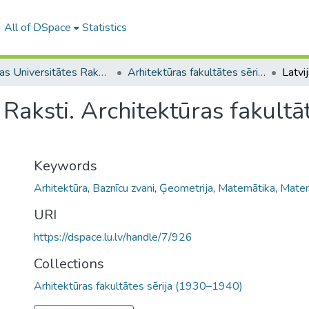
All of DSpace
Statistics
Latvijas Universitātes Raksti (1923–1943)
Arhitektūras fakultātes sērija (1930–1940)
Raksti. Architektūras fakultāte
Keywords
Arhitektūra
,
Baznīcu zvani
,
Ģeometrija
,
Matemātika
,
Matem
URI
https://dspace.lu.lv/handle/7/926
Collections
Arhitektūras fakultātes sērija (1930–1940)