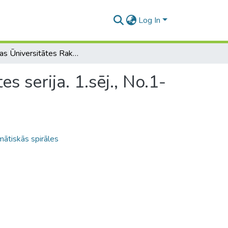
Log In
Latvijas Ūniversitātes Raksti. Architektūras fakultātes serija. 1.sēj., No.1-3
s serija. 1.sēj., No.1-
ātiskās spirāles