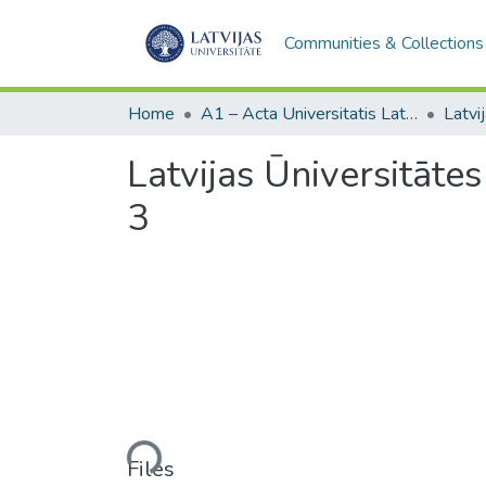
Communities & Collections
Home
A1 – Acta Universitatis Latviensis / Universitātes raksti / Scientific papers
Latvijas Ūniversitātes 
3
Loading...
Files