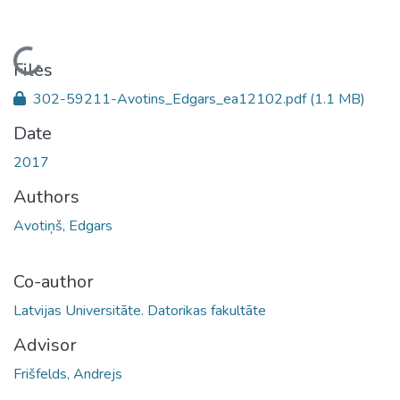
Loading...
Files
302-59211-Avotins_Edgars_ea12102.pdf
(1.1 MB)
Date
2017
Authors
Avotiņš, Edgars
Co-author
Latvijas Universitāte. Datorikas fakultāte
Advisor
Frišfelds, Andrejs