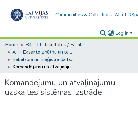
Communities & Collections
All of DSp
Log In
Home
B4 – LU fakultātes / Faculties of the UL
A -- Eksakto zinātņu un tehnoloģiju fakultāte / Faculty of Science and Technology
Bakalaura un maģistra darbi (EZTF) / Bachelor's and Master's theses
Komandējumu un atvaļinājumu uzskaites sistēmas izstrāde
Komandējumu un atvaļinājumu
uzskaites sistēmas izstrāde