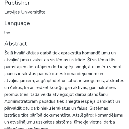
Publisher
Latvijas Universitāte
Language
lav
Abstract
Šajā kvalifikācijas darbā tiek aprakstīta komandējumu un
atvaļinājumu uzskaites sistēmas izstrāde. Šī sistēma tās
parastajiem lietotājiem dod iespēju viegli, ātri un ērti veidot
jaunus ierakstus par nākotnes komandējumiem un
atvaļinājumiem, augšuplādēt un labot iesniegumus, atskaites
un čekus, kā arī redzēt kolēģu gan aktīvās, gan nākotnes
prombūtnes, tādā veidā atvieglojot darba plānošanu.
Administratoram papildus tiek sniegta iespēja pārskatīt un
pārvaldīt citu darbinieku ierakstus un failus. Sistēmas
izstrāde tika pilnībā dokumentēta. Atslēgārdi: komandējumu
un atvaļinājumu uzskaites sistēma, tīmekļa vietna, darba
plānošana, uzņēmums.