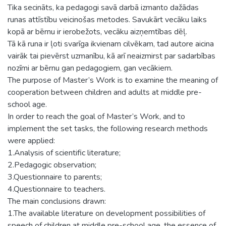
Tika secināts, ka pedagogi savā darbā izmanto dažādas
runas attīstību veicinošas metodes. Savukārt vecāku laiks
kopā ar bērnu ir ierobežots, vecāku aizņemtības dēļ.
Tā kā runa ir ļoti svarīga ikvienam cilvēkam, tad autore aicina
vairāk tai pievērst uzmanību, kā arī neaizmirst par sadarbības
nozīmi ar bērnu gan pedagogiem, gan vecākiem.
The purpose of Master’s Work is to examine the meaning of
cooperation between children and adults at middle pre-
school age.
In order to reach the goal of Master’s Work, and to
implement the set tasks, the following research methods
were applied:
1.Analysis of scientific literature;
2.Pedagogic observation;
3.Questionnaire to parents;
4.Questionnaire to teachers.
The main conclusions drawn:
1.The available literature on development possibilities of
speech of children at middle pre-school age, the essence of