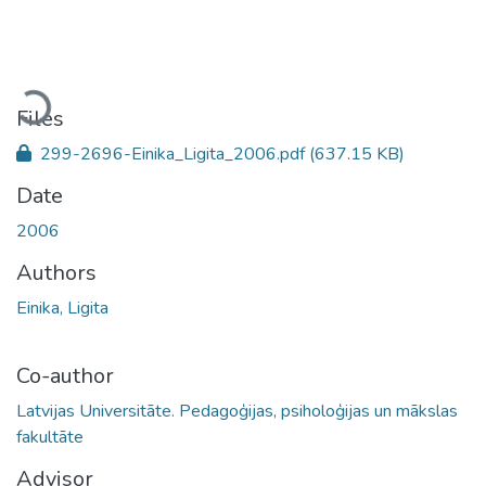
Loading...
Files
299-2696-Einika_Ligita_2006.pdf
(637.15 KB)
Date
2006
Authors
Einika, Ligita
Co-author
Latvijas Universitāte. Pedagoģijas, psiholoģijas un mākslas
fakultāte
Advisor