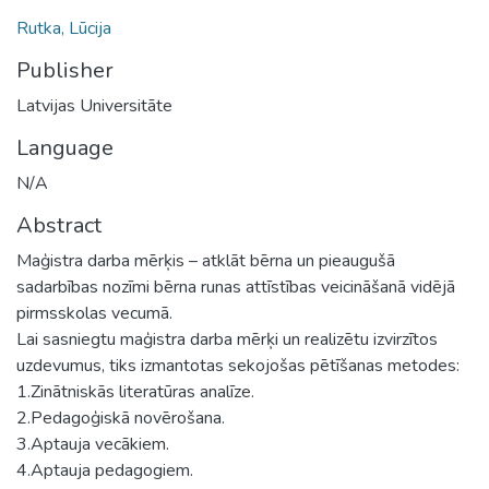
Rutka, Lūcija
Publisher
Latvijas Universitāte
Language
N/A
Abstract
Maģistra darba mērķis – atklāt bērna un pieaugušā
sadarbības nozīmi bērna runas attīstības veicināšanā vidējā
pirmsskolas vecumā.
Lai sasniegtu maģistra darba mērķi un realizētu izvirzītos
uzdevumus, tiks izmantotas sekojošas pētīšanas metodes:
1.Zinātniskās literatūras analīze.
2.Pedagoģiskā novērošana.
3.Aptauja vecākiem.
4.Aptauja pedagogiem.