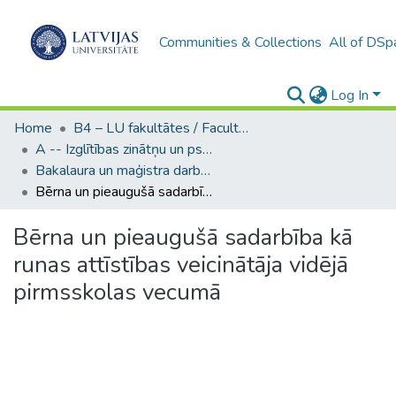
Communities & Collections
All of DSp
Log In
Home
B4 – LU fakultātes / Faculties of the UL
A -- Izglītības zinātņu un psiholoģijas fakultāte / Faculty of Education Sciences and Psychology
Bakalaura un maģistra darbi (PPMF) / Bachelor's and Master's theses
Bērna un pieaugušā sadarbība kā runas attīstības veicinātāja vidējā pirmsskolas vecumā
Bērna un pieaugušā sadarbība kā
runas attīstības veicinātāja vidējā
pirmsskolas vecumā