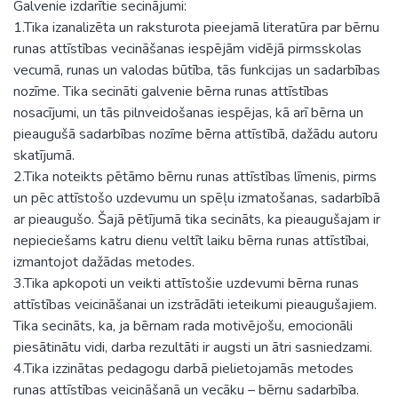
Galvenie izdarītie secinājumi:
1.Tika izanalizēta un raksturota pieejamā literatūra par bērnu
runas attīstības vecināšanas iespējām vidējā pirmsskolas
vecumā, runas un valodas būtība, tās funkcijas un sadarbības
nozīme. Tika secināti galvenie bērna runas attīstības
nosacījumi, un tās pilnveidošanas iespējas, kā arī bērna un
pieaugušā sadarbības nozīme bērna attīstībā, dažādu autoru
skatījumā.
2.Tika noteikts pētāmo bērnu runas attīstības līmenis, pirms
un pēc attīstošo uzdevumu un spēļu izmatošanas, sadarbībā
ar pieaugušo. Šajā pētījumā tika secināts, ka pieaugušajam ir
nepieciešams katru dienu veltīt laiku bērna runas attīstībai,
izmantojot dažādas metodes.
3.Tika apkopoti un veikti attīstošie uzdevumi bērna runas
attīstības veicināšanai un izstrādāti ieteikumi pieaugušajiem.
Tika secināts, ka, ja bērnam rada motivējošu, emocionāli
piesātinātu vidi, darba rezultāti ir augsti un ātri sasniedzami.
4.Tika izzinātas pedagogu darbā pielietojamās metodes
runas attīstības veicināšanā un vecāku – bērnu sadarbība.