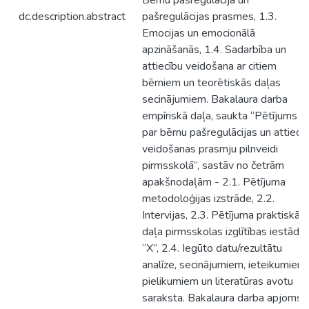
Bērnu pašregulācija un
dc.description.abstract
pašregulācijas prasmes, 1.3.
Emocijas un emocionālā
apzināšanās, 1.4. Sadarbība un
attiecību veidošana ar citiem
bērniem un teorētiskās daļas
secinājumiem. Bakalaura darba
empīriskā daļa, saukta “Pētījums
par bērnu pašregulācijas un attiecī
veidošanas prasmju pilnveidi
pirmsskolā”, sastāv no četrām
apakšnodaļām - 2.1. Pētījuma
metodoloģijas izstrāde, 2.2.
Intervijas, 2.3. Pētījuma praktiskā
daļa pirmsskolas izglītības iestādē
“X”, 2.4. Iegūto datu/rezultātu
analīze, secinājumiem, ieteikumiem,
pielikumiem un literatūras avotu
saraksta. Bakalaura darba apjoms: