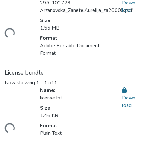
299-102723-
Down
Arzanovska_Zanete.Aurelija_za20008.pdf
load
Size:
oading...
1.55 MB
Format:
Adobe Portable Document
Format
License bundle
Now showing
1 - 1 of 1
Name:
license.txt
Down
load
Size:
1.46 KB
oading...
Format:
Plain Text