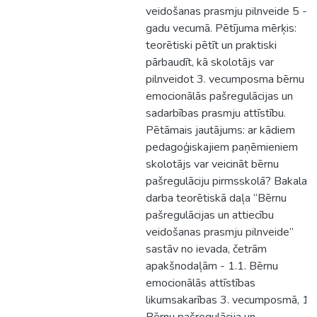
veidošanas prasmju pilnveide 5 - 7
gadu vecumā. Pētījuma mērķis:
teorētiski pētīt un praktiski
pārbaudīt, kā skolotājs var
pilnveidot 3. vecumposma bērnu
emocionālās pašregulācijas un
sadarbības prasmju attīstību.
Pētāmais jautājums: ar kādiem
pedagoģiskajiem paņēmieniem
skolotājs var veicināt bērnu
pašregulāciju pirmsskolā? Bakalaur
darba teorētiskā daļa “Bērnu
pašregulācijas un attiecību
veidošanas prasmju pilnveide”
sastāv no ievada, četrām
apakšnodaļām - 1.1. Bērnu
emocionālās attīstības
likumsakarības 3. vecumposmā, 1.2