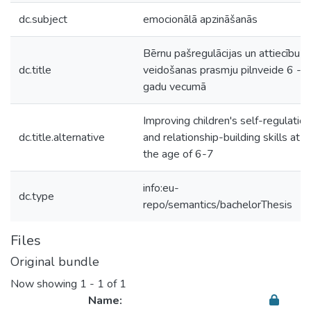
dc.subject
emocionālā apzināšanās
Bērnu pašregulācijas un attiecību
dc.title
veidošanas prasmju pilnveide 6 - 7
gadu vecumā
Improving children's self-regulation
dc.title.alternative
and relationship-building skills at
the age of 6-7
info:eu-
dc.type
repo/semantics/bachelorThesis
Files
Original bundle
Now showing
1 - 1 of 1
Name: