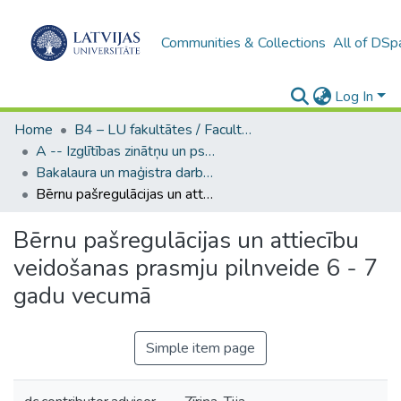
Communities & Collections
All of DSp
Log In
Home
B4 – LU fakultātes / Faculties of the UL
A -- Izglītības zinātņu un psiholoģijas fakultāte / Faculty of Education Sciences and Psychology
Bakalaura un maģistra darbi (PPMF) / Bachelor's and Master's theses
Bērnu pašregulācijas un attiecību veidošanas prasmju pilnveide 6 - 7 gadu vecumā
Bērnu pašregulācijas un attiecību
veidošanas prasmju pilnveide 6 - 7
gadu vecumā
Simple item page