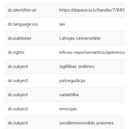
dc.identifier.uri
https://dspace.lu.lv/handle/7/685
dc.language.iso
lav
dc.publisher
Latvijas Universitāte
dc.rights
info:eu-repo/semantics/openAcces
dc.subject
Izglītības zinātnes
dc.subject
pašregulācija
dc.subject
sadarbība
dc.subject
emocijas
dc.subject
sociālemocionālās prasmes