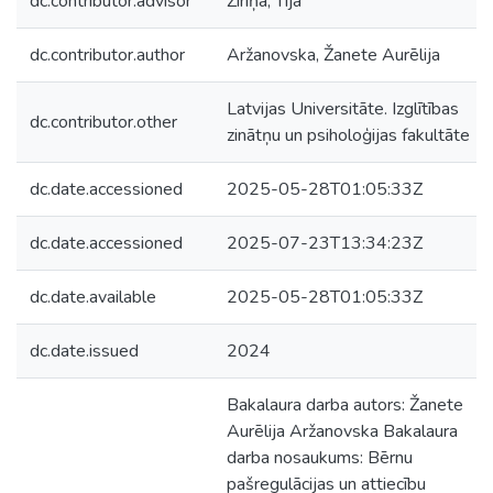
dc.contributor.advisor
Zīriņa, Tija
dc.contributor.author
Aržanovska, Žanete Aurēlija
Latvijas Universitāte. Izglītības
dc.contributor.other
zinātņu un psiholoģijas fakultāte
dc.date.accessioned
2025-05-28T01:05:33Z
dc.date.accessioned
2025-07-23T13:34:23Z
dc.date.available
2025-05-28T01:05:33Z
dc.date.issued
2024
Bakalaura darba autors: Žanete
Aurēlija Aržanovska Bakalaura
darba nosaukums: Bērnu
pašregulācijas un attiecību