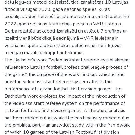
datu ieguves metodi tiešsaistē, tika izanalizētas 10 Latvijas
futbola virslīgas 2023. gada sezonas spēles, kurās
piedalījās video tiesneša asistenta sistēma un 10 spēles no
2022. gada sezonas, kurā nebija pieejama VAR sistēma.
Darba rezultāti apkopoti, izanalizēti un attēloti 7 grafikos un
izteikti vienā būtiskākajā secinājumā – VAR ieviešana ir
veicinājusi spēlētāju korektāku spēlēšanu un tie ir kļuvuši
mierīgāki mazāk pārkāpjot noteikumus.
The Bachelor's work “Video assistant referee establishment
influence to Latvian football professional league process of
the game.”, the purpose of the work: find out whether and
how the video assistant referee system affects the
performance of Latvian football first division games. The
Bachelor's work explores the impact of the introduction of
the video assistant referee system on the performance of
Latvian football's first division games. A literature analysis
has been carried out at work. Research activity carried out in
the empirical part – an analytical study, within the framework
of which 10 games of the Latvian Football first division