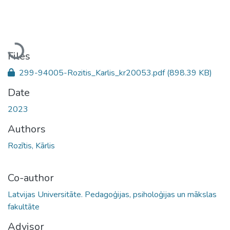
Loading...
Files
299-94005-Rozitis_Karlis_kr20053.pdf
(898.39 KB)
Date
2023
Authors
Rozītis, Kārlis
Co-author
Latvijas Universitāte. Pedagoģijas, psiholoģijas un mākslas
fakultāte
Advisor