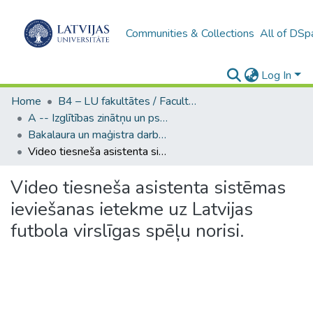
Communities & Collections
All of DSp
Log In
Home
B4 – LU fakultātes / Faculties of the UL
A -- Izglītības zinātņu un psiholoģijas fakultāte / Faculty of Education Sciences and Psychology
Bakalaura un maģistra darbi (PPMF) / Bachelor's and Master's theses
Video tiesneša asistenta sistēmas ieviešanas ietekme uz Latvijas futbola virslīgas spēļu norisi.
Video tiesneša asistenta sistēmas
ieviešanas ietekme uz Latvijas
futbola virslīgas spēļu norisi.