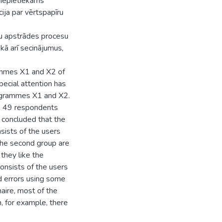
 nepietiekams
ija par vērtspapīru
ņu apstrādes procesu
kā arī secinājumus,
rammes X1 and X2 of
ecial attention has
rogrammes X1 and X2.
e 49 respondents
 concluded that the
nsists of the users
he second group are
they like the
onsists of the users
 errors using some
aire, most of the
, for example, there