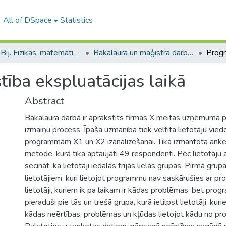
All of DSpace
Statistics
B --- Bij. Fizikas, matemātikas un optometrijas fakultātes studentu noslēguma darbi / Faculty of Physics, Mathematics and Optometry - Graduate works
Bakalaura un maģistra darbi (FMOF) / Bachelor's and Master's theses
ība ekspluatācijas laikā
Abstract
Bakalaura darbā ir aprakstīts firmas X meitas uzņēmuma
izmaiņu process. Īpaša uzmanība tiek veltīta lietotāju vied
programmām X1 un X2 izanalizēšanai. Tika izmantota ank
metode, kurā tika aptaujāti 49 respondenti. Pēc lietotāju
secināt, ka lietotāji iedalās trijās lielās grupās. Pirmā gru
lietotājiem, kuri lietojot programmu nav saskārušies ar pr
lietotāji, kuriem ik pa laikam ir kādas problēmas, bet prog
pieraduši pie tās un trešā grupa, kurā ietilpst lietotāji, kuri
kādas neērtības, problēmas un kļūdas lietojot kādu no 