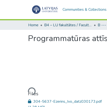
Communities & Collections
Home
B4 – LU fakultātes / Faculties of the UL
Programmatūras attīst
Loading...
Files
304-5637-Ezerins_Ivo_datz030173.pdf