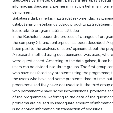
Balstoties uz anketas datiem, pārsvarā neērtības sagādā
informācijas daudzums, piemēram, nav pietiekama informāc
darījumiem.
Bakalaura darba mērķis ir izstrādāt rekomendācijas izmai
uzlabošanai un ieteikumus līdzīgu produktu izstrādātājiem, 
kas ietekmē programmatūras attīstību
In the Bachelor’s paper the process of changes of prog
the company X branch enterprise has been described. A sp
been paid to the analysis of users’ opinions about the p
A research method using questionnaires was used, wher
were questionned. According to the data gained, it can be
users can be divided into three groups. The first group co
who have not faced any problems using the programme; t
the users who have had some problems time to time, but 
programme and they have got used to it; the third group c
who permanently have some incoveniences, problems and
of the programmes. Referring to the data of the questionn
problems are caused by inadequate amount of information
is no enough information on transaction of securities.