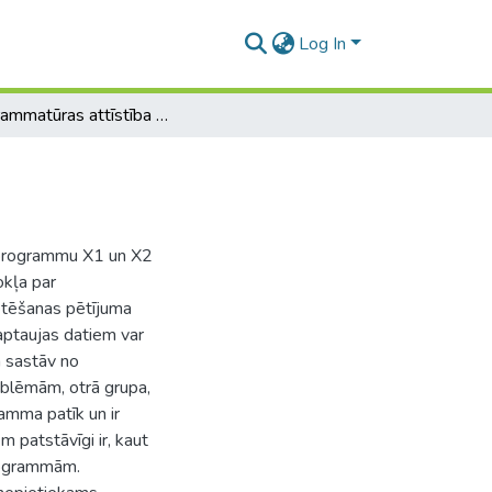
Log In
Programmatūras attīstība ekspluatācijas laikā
 programmu X1 un X2
okļa par
etēšanas pētījuma
 aptaujas datiem var
pa sastāv no
oblēmām, otrā grupa,
ramma patīk un ir
em patstāvīgi ir, kaut
programmām.