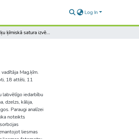
Log In
Pelašķu ķīmiskā satura izvērtējums
ā vadītāja Mag.ķīm.
i, 18 attēli, 11
ķu labvēlīgo iedarbību
 dzelzs, kālija,
os. Paraugi analīzei
ika noteikts
sorbcijas
izmantojot liesmas