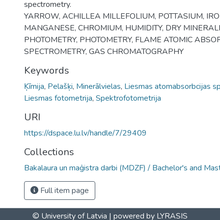
spectrometry.
YARROW, ACHILLEA MILLEFOLIUM, POTTASIUM, IRO
MANGANESE, CHROMIUM, HUMIDITY, DRY MINERALI
PHOTOMETRY, PHOTOMETRY, FLAME ATOMIC ABSO
SPECTROMETRY, GAS CHROMATOGRAPHY
Keywords
Ķīmija
,
Pelašķi
,
Minerālvielas
,
Liesmas atomabsorbcijas sp
Liesmas fotometrija
,
Spektrofotometrija
URI
https://dspace.lu.lv/handle/7/29409
Collections
Bakalaura un maģistra darbi (MDZF) / Bachelor's and Mas
Full item page
© University of Latvia |
powered by LYRASIS