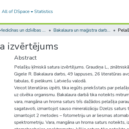
All of DSpace
Statistics
A -- Medicīnas un dzīvības zinātņu fakultāte / Faculty of Medicine and Life Sciences
Bakalaura un maģistra darbi (MDZF) / Bachelor's and Master's theses
a izvērtējums
Abstract
Pelašķu ķīmiskā satura izvērtējums. Graudiņa L., zinātnisk
Gigele R. Bakalaura darbs, 49 lappuses, 26 literatūras avot
tabulas, 6 pielikumi. Latviešu valodā.
Veicot literatūras izpēti, tika iegūts priekšstats par pelaš
uz cilvēka organismu. Bakalaura darbā tika noteikts mitruma,
vara, mangāna un hroma saturs trīs dažādos pelašķa paraug
sagatavoti, izmantojot sauso mineralizāciju Dzelzs saturs t
izmantojot 2 metodes – fotometriju un ar liesmas atomab
spektrometriju. Vara, mangāna un hroma saturs noteikts, 