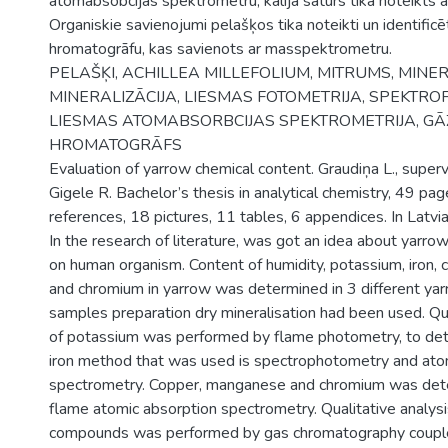
atomabsobcijas spektrometru, kālija saturs tika noteikts 
Organiskie savienojumi pelašķos tika noteikti un identificē
hromatogrāfu, kas savienots ar masspektrometru.
PELAŠĶI, ACHILLEA MILLEFOLIUM, MITRUMS, MINE
MINERALIZĀCIJA, LIESMAS FOTOMETRIJA, SPEKTRO
LIESMAS ATOMABSORBCIJAS SPEKTROMETRIJA, GĀ
HROMATOGRĀFS
Evaluation of yarrow chemical content. Graudiņa L., super
Gigele R. Bachelor’s thesis in analytical chemistry, 49 pag
references, 18 pictures, 11 tables, 6 appendices. In Latvia
In the research of literature, was got an idea about yarrow
on human organism. Content of humidity, potassium, iron,
and chromium in yarrow was determined in 3 different ya
samples preparation dry mineralisation had been used. Qua
of potassium was performed by flame photometry, to det
iron method that was used is spectrophotometry and ato
spectrometry. Copper, manganese and chromium was det
flame atomic absorption spectrometry. Qualitative analysi
compounds was performed by gas chromatography coupl