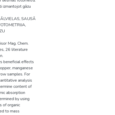
ar liesmas fotometru.
ti izmantojot gāzu
RĀLVIELAS, SAUSĀ
FOTOMETRIJA,
ZU
visor Mag. Chem.
es, 26 literature
n.
s beneficial effects
 copper, manganese
rrow samples. For
ntitative analysis
ermine content of
mic absorption
ermined by using
s of organic
ed to mass