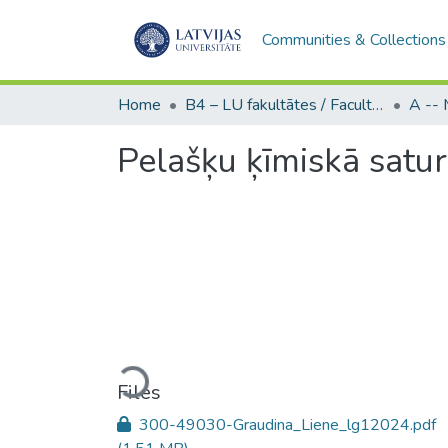
Communities & Collections
Home
B4 – LU fakultātes / Faculties of the UL
Pelašķu ķīmiskā satur
Loading...
Files
300-49030-Graudina_Liene_lg12024.pdf