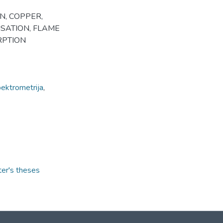
N, COPPER,
SATION, FLAME
RPTION
ektrometrija
,
ter's theses