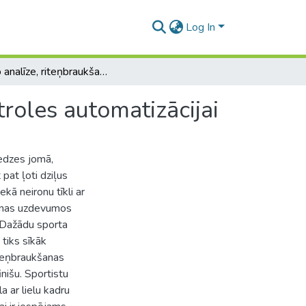
Log In
Video analīze, riteņbraukšanas sacensību laika kontroles automatizācijai
roles automatizācijai
edzes jomā,
pat ļoti dziļus
ekā neironu tīkli ar
ašanas uzdevumos
. Dažādu sporta
 tiks sīkāk
iteņbraukšanas
inišu. Sportistu
a ar lielu kadru