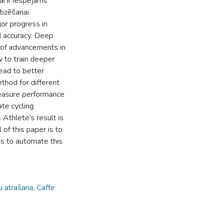
ai ir iespējams
izēšanai.
or progress in
d accuracy. Deep
 of advancements in
 to train deeper
ead to better
thod for different
measure performance
ate cycling
 Athlete’s result is
of this paper is to
ms to automate this
u atrašana
,
Caffe