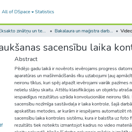
All of DSpace
Statistics
A -- Eksakto zinātņu un tehnoloģiju fakultāte / Faculty of Science and Technology
Bakalaura un maģistra darbi (EZTF) / Bachelor's and Master's theses
raukšanas sacensību laika kont
Abstract
Pēdējo gadu laikā ir novērots ievērojams progress datorr
aparatūras un mašīnmācīšanās rīku uzlabojumi ļauj apmācīt 
neironu tīklus, kuri spēj atpazīt ievērojami vairāk pazīmes n
nelielu slāņu skaitu. Attēlu klasifikācijas un objektu atr
iespaidīgus rezultātus uzrāda konvolucionālie neironu tīkli
sacensību nozīmīga sastāvdaļa ir laika kontrole, šajā darbā
apskatītas metodes, ar kurām ir iespējams automatizēt r
sacensību laika kontroles sistēmu, kura ir balstīta uz foto f
df
rezultāts tiek noteikts izmantojot kadrus no video materiāl