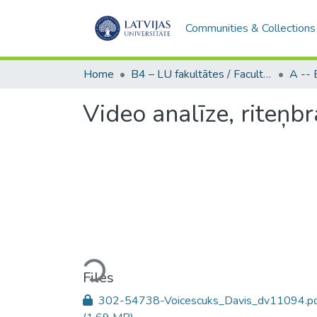
Communities & Collections
Home
B4 – LU fakultātes / Faculties of the UL
Video analīze, riteņb
Loading...
Files
302-54738-Voicescuks_Davis_dv11094.p