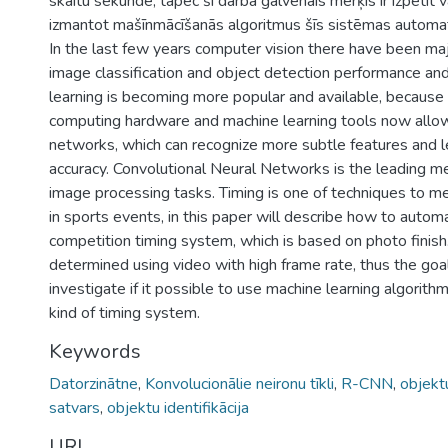
skaitu sekundē, tāpēc šī darba galvenais mērķis ir izpētīt v
izmantot mašīnmācīšanās algoritmus šīs sistēmas automat
In the last few years computer vision there have been maj
image classification and object detection performance an
learning is becoming more popular and available, because
computing hardware and machine learning tools now allow
networks, which can recognize more subtle features and l
accuracy. Convolutional Neural Networks is the leading me
image processing tasks. Timing is one of techniques to 
in sports events, in this paper will describe how to autom
competition timing system, which is based on photo finish.
determined using video with high frame rate, thus the goal 
investigate if it possible to use machine learning algorith
kind of timing system.
Keywords
Datorzinātne
,
Konvolucionālie neironu tīkli
,
R-CNN
,
objekt
satvars
,
objektu identifikācija
URI