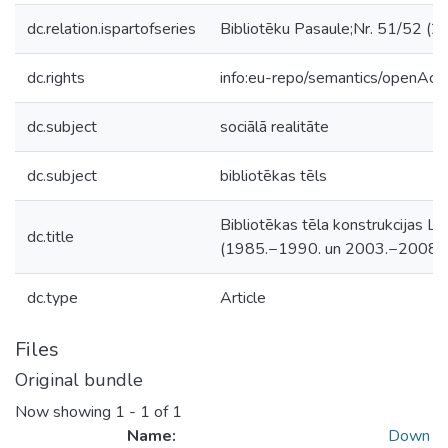
dc.relation.ispartofseries
Bibliotēku Pasaule;Nr. 51/52 (2
dc.rights
info:eu-repo/semantics/openAcc
dc.subject
sociālā realitāte
dc.subject
bibliotēkas tēls
Bibliotēkas tēla konstrukcijas La
dc.title
(1985.−1990. un 2003.−2008.)
dc.type
Article
Files
Original bundle
Now showing
1 - 1 of 1
Name:
Down