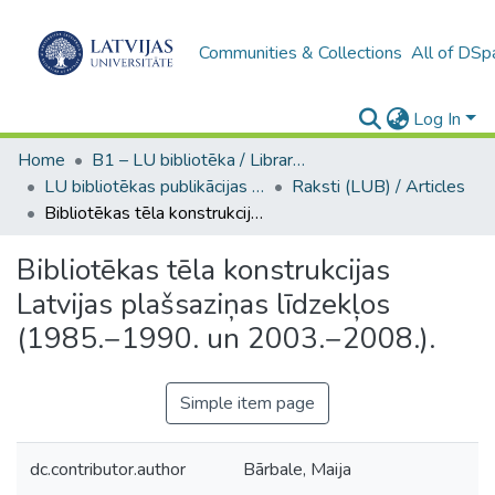
Communities & Collections
All of DSp
Log In
Home
B1 – LU bibliotēka / Library of the UL
LU bibliotēkas publikācijas / Publications of the University Library
Raksti (LUB) / Articles
Bibliotēkas tēla konstrukcijas Latvijas plašsaziņas līdzekļos (1985.−1990. un 2003.−2008.).
Bibliotēkas tēla konstrukcijas
Latvijas plašsaziņas līdzekļos
(1985.−1990. un 2003.−2008.).
Simple item page
dc.contributor.author
Bārbale, Maija