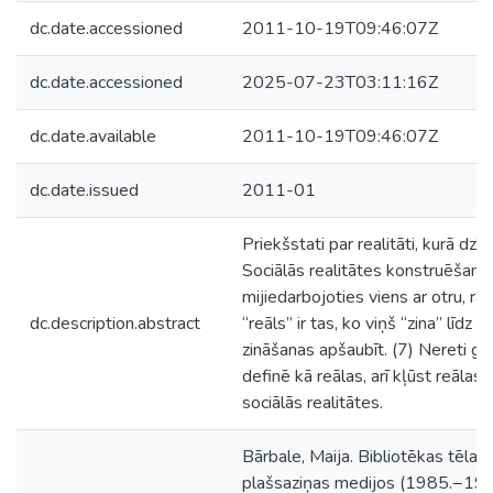
dc.date.accessioned
2011-10-19T09:46:07Z
dc.date.accessioned
2025-07-23T03:11:16Z
dc.date.available
2011-10-19T09:46:07Z
dc.date.issued
2011-01
Priekšstati par realitāti, kurā dzī
Sociālās realitātes konstruēšana ir
mijiedarbojoties viens ar otru, ra
dc.description.abstract
“reāls” ir tas, ko viņš “zina” līdz
zināšanas apšaubīt. (7) Nereti gadā
definē kā reālas, arī kļūst reālas. 
sociālās realitātes.
Bārbale, Maija. Bibliotēkas tēla k
plašsaziņas medijos (1985.−199