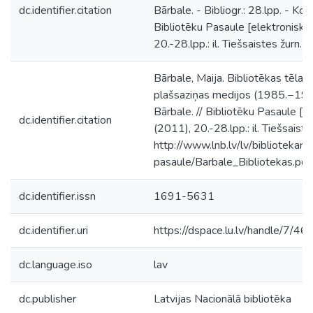
dc.identifier.citation
Bārbale. - Bibliogr.: 28.lpp. - Kops
Bibliotēku Pasaule [elektroniska
20.-28.lpp.: il. Tiešsaistes žurn.
Bārbale, Maija. Bibliotēkas tēla k
plašsaziņas medijos (1985.−199
Bārbale. // Bibliotēku Pasaule [e
dc.identifier.citation
(2011), 20.-28.lpp.: il. Tiešsaist
http://www.lnb.lv/lv/bibliotekari
pasaule/Barbale_Bibliotekas.pdf.
dc.identifier.issn
1691-5631
dc.identifier.uri
https://dspace.lu.lv/handle/7/46
dc.language.iso
lav
dc.publisher
Latvijas Nacionālā bibliotēka