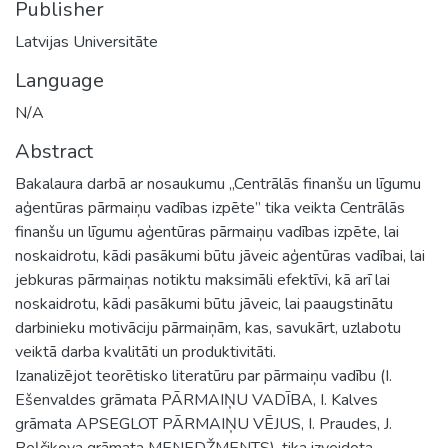
Publisher
Latvijas Universitāte
Language
N/A
Abstract
Bakalaura darbā ar nosaukumu „Centrālās finanšu un līgumu
aģentūras pārmaiņu vadības izpēte” tika veikta Centrālās
finanšu un līgumu aģentūras pārmaiņu vadības izpēte, lai
noskaidrotu, kādi pasākumi būtu jāveic aģentūras vadībai, lai
jebkuras pārmaiņas notiktu maksimāli efektīvi, kā arī lai
noskaidrotu, kādi pasākumi būtu jāveic, lai paaugstinātu
darbinieku motivāciju pārmaiņām, kas, savukārt, uzlabotu
veiktā darba kvalitāti un produktivitāti.
Izanalizējot teorētisko literatūru par pārmaiņu vadību (I.
Ešenvaldes grāmata PĀRMAIŅU VADĪBA, I. Kalves
grāmata APSEGLOT PĀRMAIŅU VĒJUS, I. Praudes, J.
Beļčikova grāmata MENEDŽMENTS), tika izveidota