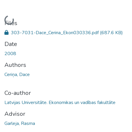
Loading...
Files
303-7031-Dace_Cerina_Ekon030336.pdf
(687.6 KB)
Date
2008
Authors
Ceriņa, Dace
Co-author
Latvijas Universitāte. Ekonomikas un vadības fakultāte
Advisor
Garleja, Rasma