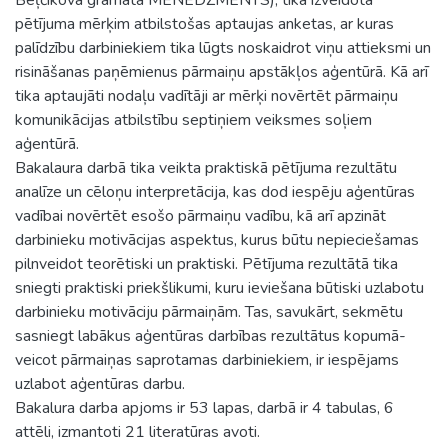
pētījuma mērķim atbilstošas aptaujas anketas, ar kuras
palīdzību darbiniekiem tika lūgts noskaidrot viņu attieksmi un
risināšanas paņēmienus pārmaiņu apstākļos aģentūrā. Kā arī
tika aptaujāti nodaļu vadītāji ar mērķi novērtēt pārmaiņu
komunikācijas atbilstību septiņiem veiksmes soļiem
aģentūrā.
Bakalaura darbā tika veikta praktiskā pētījuma rezultātu
analīze un cēloņu interpretācija, kas dod iespēju aģentūras
vadībai novērtēt esošo pārmaiņu vadību, kā arī apzināt
darbinieku motivācijas aspektus, kurus būtu nepieciešamas
pilnveidot teorētiski un praktiski. Pētījuma rezultātā tika
sniegti praktiski priekšlikumi, kuru ieviešana būtiski uzlabotu
darbinieku motivāciju pārmaiņām. Tas, savukārt, sekmētu
sasniegt labākus aģentūras darbības rezultātus kopumā-
veicot pārmaiņas saprotamas darbiniekiem, ir iespējams
uzlabot aģentūras darbu.
Bakalura darba apjoms ir 53 lapas, darbā ir 4 tabulas, 6
attēli, izmantoti 21 literatūras avoti.